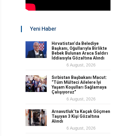
Yeni Haber
Hırvatistan’da Belediye
Başkanı, Oğullarıyla Birlikte
Bebek Bulunan Araca Saldırı
İddiasıyla Gözaltına Alındı
6 August, 2026
Sırbistan Başbakanı Macut:
“Tüm Mülteci Ailelere İyi
Yaşam Koşulları Sağlamaya
Çalışıyoruz”
6 August, 2026
Arnavutluk’ta Kaçak Göçmen
Taşıyan 3 Kişi Gözaltına
Alındı
6 August, 2026