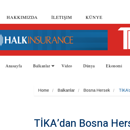
HAKKIMIZDA
İLETIŞIM
KÜNYE
Anasayfa
Balkanlar
Video
Dünya
Ekonomi
Home
Balkanlar
Bosna Hersek
TİKA’d
TİKA’dan Bosna Herse