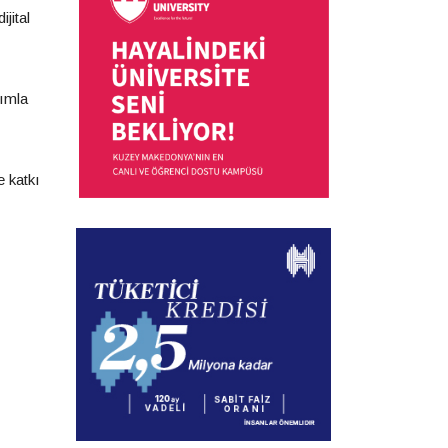
jital
nımla
e katkı