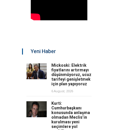
Yeni Haber
Mickoski: Elektrik
fiyatlarını artırmayı
düşünmüyoruz, ucuz
tarifeyi genişletmek
için plan yapıyoruz
6 August, 2026
Kurti:
Cumhurbaşkanı
konusunda anlaşma
olmadan Meclis’in
kurulması yeni
seçimlere yol