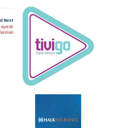
d Next
i aşarak
lanmalı