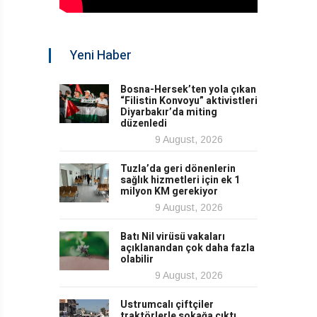
Yeni Haber
Bosna-Hersek’ten yola çıkan
“Filistin Konvoyu” aktivistleri
Diyarbakır’da miting
düzenledi
9 August, 2026
Tuzla’da geri dönenlerin
sağlık hizmetleri için ek 1
milyon KM gerekiyor
9 August, 2026
Batı Nil virüsü vakaları
açıklanandan çok daha fazla
olabilir
9 August, 2026
Ustrumcalı çiftçiler
traktörlerle sokağa çıktı