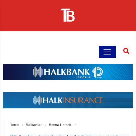
Home
Balkanlar
Bosna Hersek