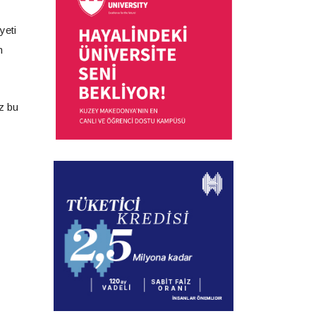
yeti
m
z bu