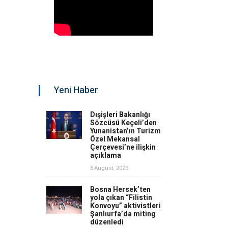
Yeni Haber
Dışişleri Bakanlığı
Sözcüsü Keçeli’den
Yunanistan’ın Turizm
Özel Mekansal
Çerçevesi’ne ilişkin
açıklama
8 August, 2026
Bosna Hersek’ten
yola çıkan “Filistin
Konvoyu” aktivistleri
Şanlıurfa’da miting
düzenledi