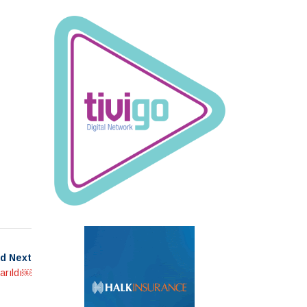
d Next
tarıldı￼