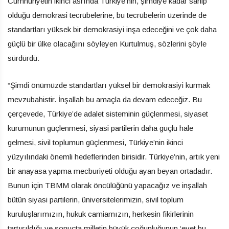
Cumhuriyetin ikinci asrında Türkiye’nin, şimdiye kadar sahip
olduğu demokrasi tecrübelerine, bu tecrübelerin üzerinde de
standartları yüksek bir demokrasiyi inşa edeceğini ve çok daha
güçlü bir ülke olacağını söyleyen Kurtulmuş, sözlerini şöyle
sürdürdü:
“Şimdi önümüzde standartları yüksel bir demokrasiyi kurmak
mevzubahistir. İnşallah bu amaçla da devam edeceğiz. Bu
çerçevede, Türkiye’de adalet sisteminin güçlenmesi, siyaset
kurumunun güçlenmesi, siyasi partilerin daha güçlü hale
gelmesi, sivil toplumun güçlenmesi, Türkiye’nin ikinci
yüzyılındaki önemli hedeflerinden birisidir. Türkiye’nin, artık yeni
bir anayasa yapma mecburiyeti olduğu ayan beyan ortadadır.
Bunun için TBMM olarak öncülüğünü yapacağız ve inşallah
bütün siyasi partilerin, üniversitelerimizin, sivil toplum
kuruluşlarımızın, hukuk camiamızın, herkesin fikirlerinin
tartışıldığı ve sonuçta milletin büyük çoğunluğunun ‘evet bu