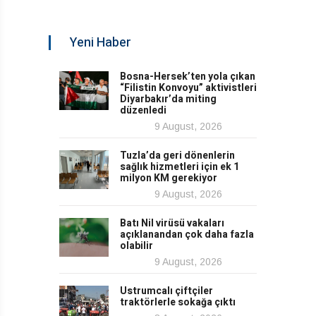
Yeni Haber
Bosna-Hersek’ten yola çıkan
“Filistin Konvoyu” aktivistleri
Diyarbakır’da miting
düzenledi
9 August, 2026
Tuzla’da geri dönenlerin
sağlık hizmetleri için ek 1
milyon KM gerekiyor
9 August, 2026
Batı Nil virüsü vakaları
açıklanandan çok daha fazla
olabilir
9 August, 2026
Ustrumcalı çiftçiler
traktörlerle sokağa çıktı