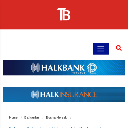
Home
Balkanlar
Bosna Hersek