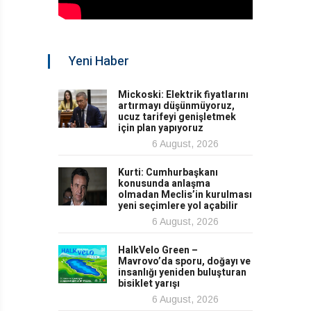
Yeni Haber
Mickoski: Elektrik fiyatlarını
artırmayı düşünmüyoruz,
ucuz tarifeyi genişletmek
için plan yapıyoruz
6 August, 2026
Kurti: Cumhurbaşkanı
konusunda anlaşma
olmadan Meclis’in kurulması
yeni seçimlere yol açabilir
6 August, 2026
HalkVelo Green –
Mavrovo’da sporu, doğayı ve
insanlığı yeniden buluşturan
bisiklet yarışı
6 August, 2026