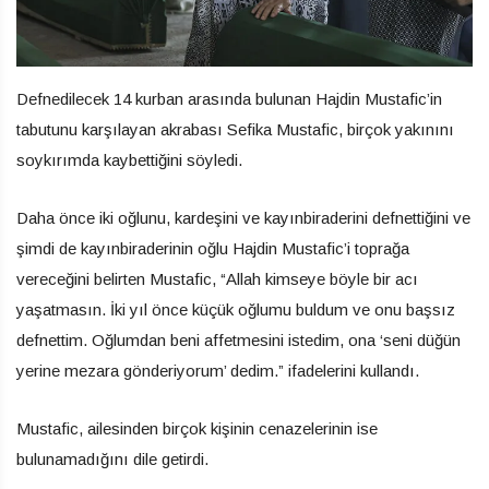
Defnedilecek 14 kurban arasında bulunan Hajdin Mustafic’in
tabutunu karşılayan akrabası Sefika Mustafic, birçok yakınını
soykırımda kaybettiğini söyledi.
Daha önce iki oğlunu, kardeşini ve kayınbiraderini defnettiğini ve
şimdi de kayınbiraderinin oğlu Hajdin Mustafic’i toprağa
vereceğini belirten Mustafic, “Allah kimseye böyle bir acı
yaşatmasın. İki yıl önce küçük oğlumu buldum ve onu başsız
defnettim. Oğlumdan beni affetmesini istedim, ona ‘seni düğün
yerine mezara gönderiyorum’ dedim.” ifadelerini kullandı.
Mustafic, ailesinden birçok kişinin cenazelerinin ise
bulunamadığını dile getirdi.