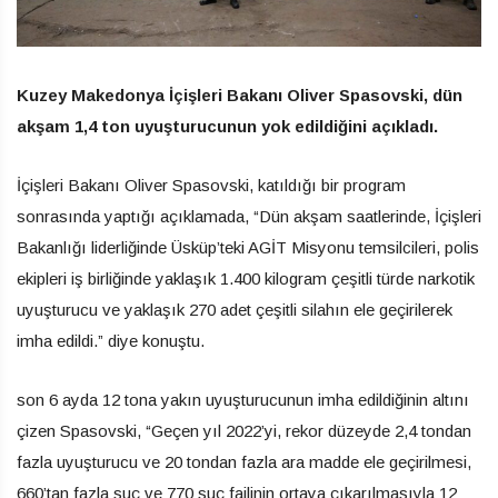
Kuzey Makedonya İçişleri Bakanı Oliver Spasovski, dün
akşam 1,4 ton uyuşturucunun yok edildiğini açıkladı.
İçişleri Bakanı Oliver Spasovski, katıldığı bir program
sonrasında yaptığı açıklamada, “Dün akşam saatlerinde, İçişleri
Bakanlığı liderliğinde Üsküp’teki AGİT Misyonu temsilcileri, polis
ekipleri iş birliğinde yaklaşık 1.400 kilogram çeşitli türde narkotik
uyuşturucu ve yaklaşık 270 adet çeşitli silahın ele geçirilerek
imha edildi.” diye konuştu.
son 6 ayda 12 tona yakın uyuşturucunun imha edildiğinin altını
çizen Spasovski, “Geçen yıl 2022’yi, rekor düzeyde 2,4 tondan
fazla uyuşturucu ve 20 tondan fazla ara madde ele geçirilmesi,
660’tan fazla suç ve 770 suç failinin ortaya çıkarılmasıyla 12