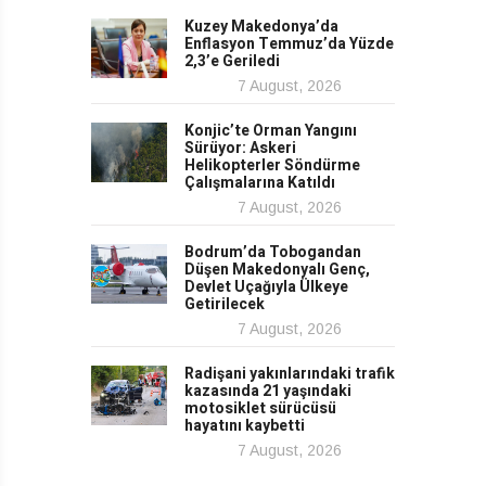
Kuzey Makedonya’da
Enflasyon Temmuz’da Yüzde
2,3’e Geriledi
7 August, 2026
Konjic’te Orman Yangını
Sürüyor: Askeri
Helikopterler Söndürme
Çalışmalarına Katıldı
7 August, 2026
Bodrum’da Tobogandan
Düşen Makedonyalı Genç,
Devlet Uçağıyla Ülkeye
Getirilecek
7 August, 2026
Radişani yakınlarındaki trafik
kazasında 21 yaşındaki
motosiklet sürücüsü
hayatını kaybetti
7 August, 2026