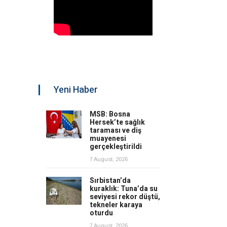
Yeni Haber
MSB: Bosna
Hersek’te sağlık
taraması ve diş
muayenesi
gerçekleştirildi
7 August, 2026
Sırbistan’da
kuraklık: Tuna’da su
seviyesi rekor düştü,
tekneler karaya
oturdu
7 August, 2026