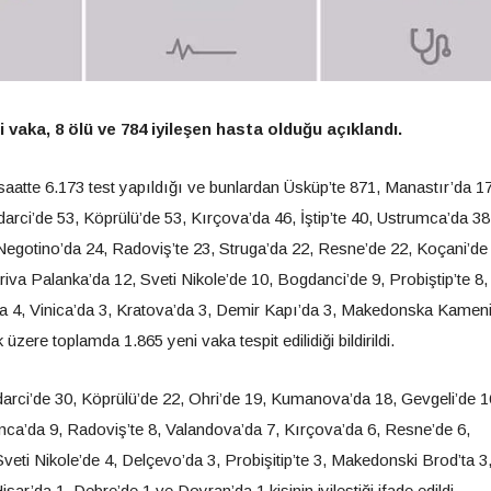
aka, 8 ölü ve 784 iyileşen hasta olduğu açıklandı.
aatte 6.173 test yapıldığı ve bunlardan Üsküp’te 871, Manastır’da 1
rci’de 53, Köprülü’de 53, Kırçova’da 46, İştip’te 40, Ustrumca’da 38
Negotino’da 24, Radoviş’te 23, Struga’da 22, Resne’de 22, Koçani’de
va Palanka’da 12, Sveti Nikole’de 10, Bogdanci’de 9, Probiştip’te 8,
a 4, Vinica’da 3, Kratova’da 3, Demir Kapı’da 3, Makedonska Kamen
ere toplamda 1.865 yeni vaka tespit edilidiği bildirildi.
darci’de 30, Köprülü’de 22, Ohri’de 19, Kumanova’da 18, Gevgeli’de 1
umca’da 9, Radoviş’te 8, Valandova’da 7, Kırçova’da 6, Resne’de 6,
veti Nikole’de 4, Delçevo’da 3, Probişitip’te 3, Makedonski Brod’ta 3
r’da 1, Debre’de 1 ve Doyran’da 1 kişinin iyileştiği ifade edildi.