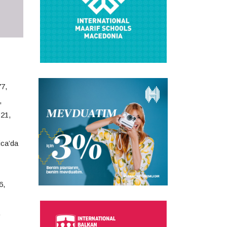
77,
,
 21,
ica’da
6,
,