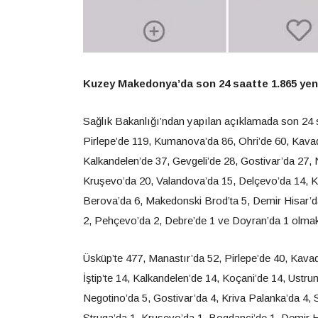
Kuzey Makedonya’da son 24 saatte 1.865 yeni v
Sağlık Bakanlığı’ndan yapılan açıklamada son 24 s
Pirlepe’de 119, Kumanova’da 86, Ohri’de 60, Kavada
Kalkandelen’de 37, Gevgeli’de 28, Gostivar’da 27, 
Kruşevo’da 20, Valandova’da 15, Delçevo’da 14, Kri
Berova’da 6, Makedonski Brod’ta 5, Demir Hisar’d
2, Pehçevo’da 2, Debre’de 1 ve Doyran’da 1 olmak üz
Üsküp’te 477, Manastır’da 52, Pirlepe’de 40, Kava
İştip’te 14, Kalkandelen’de 14, Koçani’de 14, Ustr
Negotino’da 5, Gostivar’da 4, Kriva Palanka’da 4, S
Struga’da 1, Kruşevo’da 1, Bogdanci’de 1, Demir Hisa