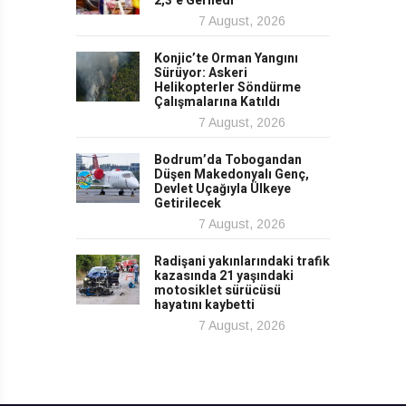
2,3’e Geriledi
7 August, 2026
Konjic’te Orman Yangını
Sürüyor: Askeri
Helikopterler Söndürme
Çalışmalarına Katıldı
7 August, 2026
Bodrum’da Tobogandan
Düşen Makedonyalı Genç,
Devlet Uçağıyla Ülkeye
Getirilecek
7 August, 2026
Radişani yakınlarındaki trafik
kazasında 21 yaşındaki
motosiklet sürücüsü
hayatını kaybetti
7 August, 2026