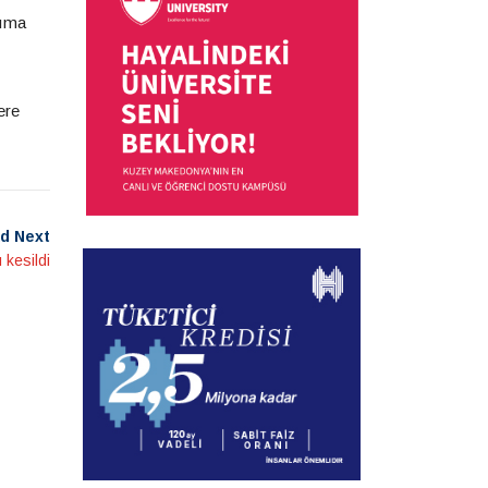
şıma
ere
d Next
 kesildi