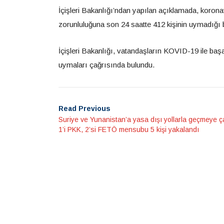
İçişleri Bakanlığı’ndan yapılan açıklamada, koro
zorunluluğuna son 24 saatte 412 kişinin uymadığı bel
İçişleri Bakanlığı, vatandaşların KOVID-19 ile baş
uymaları çağrısında bulundu.
Read Previous
Suriye ve Yunanistan’a yasa dışı yollarla geçmeye ç
1’i PKK, 2’si FETÖ mensubu 5 kişi yakalandı