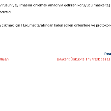
navirüsün yayılmasını önlemek amacıyla getirilen koruyucu maske ta
irtildi.
a çıkmak için Hükümet tarafından kabul edilen önlemlere ve protokoll
Rea
alışan
Başkent Üsküp’te 149 trafik cezası