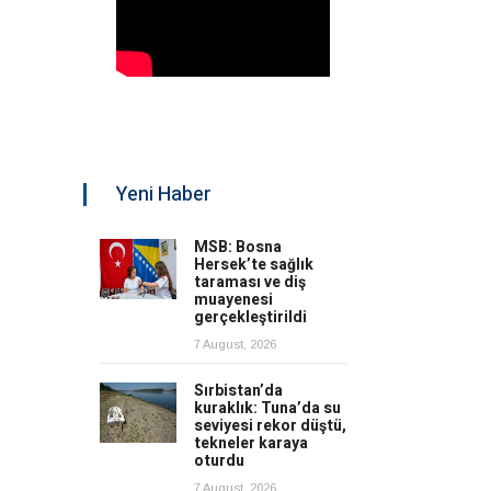
Yeni Haber
MSB: Bosna
Hersek’te sağlık
taraması ve diş
muayenesi
gerçekleştirildi
7 August, 2026
Sırbistan’da
kuraklık: Tuna’da su
seviyesi rekor düştü,
tekneler karaya
oturdu
7 August, 2026