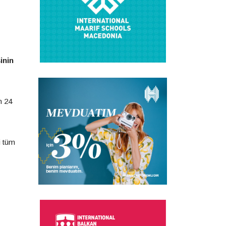
inin
n 24
i tüm