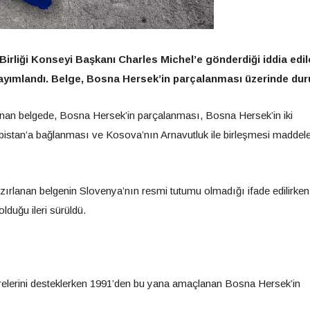
irliği Konseyi Başkanı Charles Michel’e gönderdiği iddia edil
ayımlandı. Belge, Bosna Hersek’in parçalanması üzerinde dur
nan belgede, Bosna Hersek’in parçalanması, Bosna Hersek’in iki
ırbistan’a bağlanması ve Kosova’nın Arnavutluk ile birleşmesi maddele
hazırlanan belgenin Slovenya’nın resmi tutumu olmadığı ifade edilirken
lduğu ileri sürüldü.
çevrelerini desteklerken 1991’den bu yana amaçlanan Bosna Hersek’in