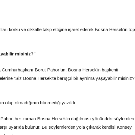
rı korku ve dikkatle takip ettiğine işaret ederek Bosna Hersek’in to
yabilir misiniz?”
enya Cumhurbaşkanı Borut Pahor’un, Bosna Hersek’in başkenti
erine “Siz Bosna Hersek’te barışçıl bir ayrılma yaşayabilir misiniz?
ın olup olmadığının bilinmediği yazıldı.
 “Pahor, her zaman Bosna Hersek’in dağılması yönündeki söylemler
 karşı uyarıda bulunur. Bu söylemlerden yola çıkarak kendisi Konsey