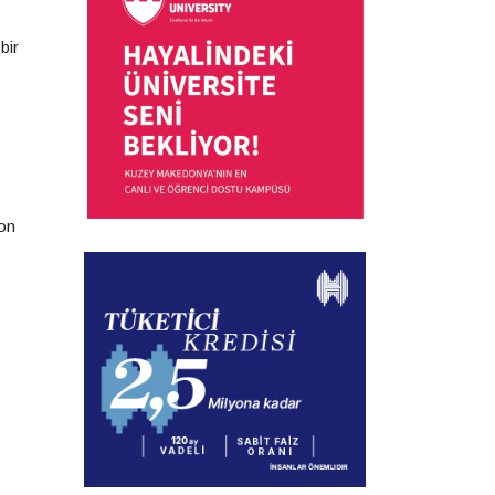
bir
son