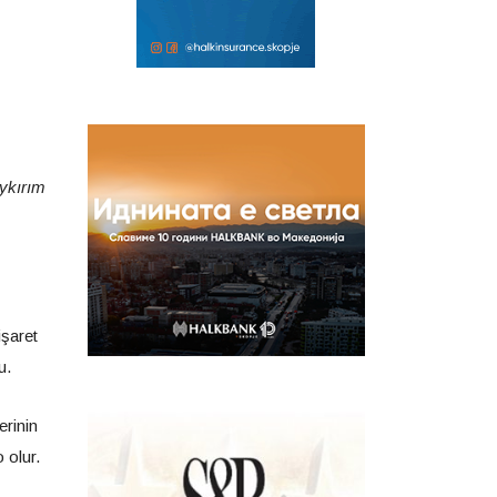
oykırım
işaret
u.
erinin
 olur.