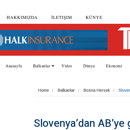
HAKKIMIZDA
İLETIŞIM
KÜNYE
Anasayfa
Balkanlar
Video
Dünya
Ekonomi
Home
Balkanlar
Bosna Hersek
Slove
Slovenya’dan AB’ye 