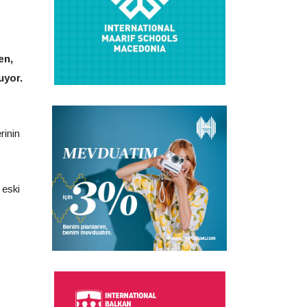
en,
uyor.
rinin
 eski