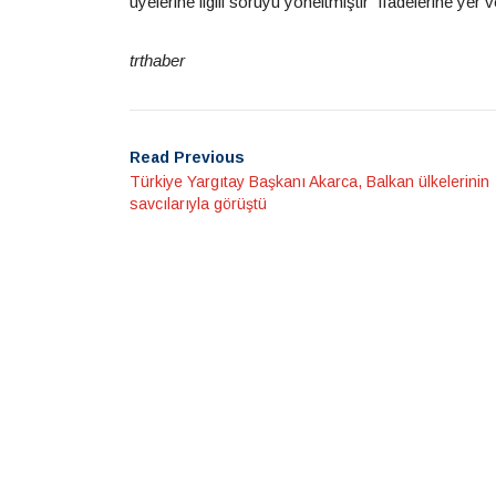
üyelerine ilgili soruyu yöneltmiştir” ifadelerine yer ve
trthaber
Read Previous
Türkiye Yargıtay Başkanı Akarca, Balkan ülkelerinin
savcılarıyla görüştü