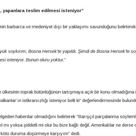
, yapanlara teslim edilmesi isteniyor”
in barbarca ve medeniyet dışı bir yaklaşımı savunduğunu belirterek
üyük soykırım, Bosna Hersek’te yapıldı. Şimdi de Bosna Hersek’te s
esi isteniyor. Bunun oluru yoktur.”
 ülkesinin toprak bütünlüğünün tartışmaya açık bir konu olmadığına 
anlar’ın istikrarsızlığı isteniyor belli ki” değerlendirmesinde bulund
lgeden haberdar olmadığını belirterek “Barışçıl parçalanma söyleml
l mı yoksa şiddetli mi olur bu bize bağlı değil. Amerikalılar ne derse o
ı kötü duruma düşürmeye karşıyım” dedi.