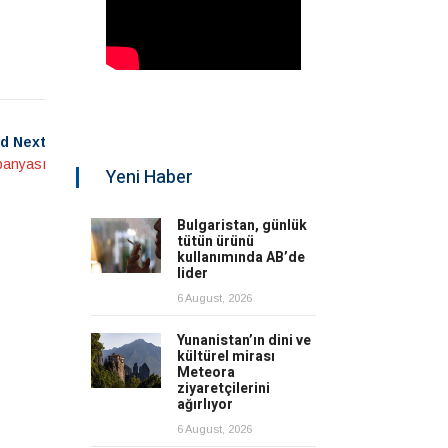
d Next
mpanyası
Yeni Haber
Bulgaristan, günlük
tütün ürünü
kullanımında AB’de
lider
6 August, 2026
Yunanistan’ın dini ve
kültürel mirası
Meteora
ziyaretçilerini
ağırlıyor
6 August, 2026