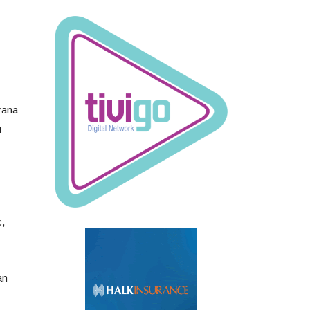
yana
ı
c,
an