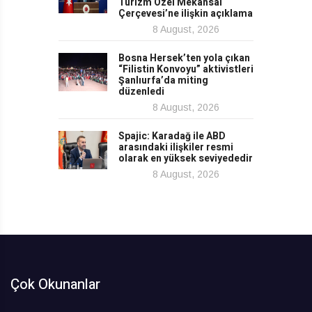
Turizm Özel Mekansal
Çerçevesi’ne ilişkin açıklama
8 August, 2026
Bosna Hersek’ten yola çıkan
“Filistin Konvoyu” aktivistleri
Şanlıurfa’da miting
düzenledi
8 August, 2026
Spajic: Karadağ ile ABD
arasındaki ilişkiler resmi
olarak en yüksek seviyededir
8 August, 2026
Çok Okunanlar