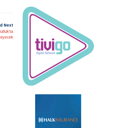
d Next
utluk’ta
nleyecek