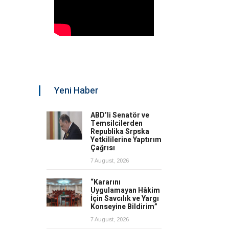
Yeni Haber
ABD’li Senatör ve
Temsilcilerden
Republika Srpska
Yetkililerine Yaptırım
Çağrısı
7 August, 2026
“Kararını
Uygulamayan Hâkim
İçin Savcılık ve Yargı
Konseyine Bildirim”
7 August, 2026