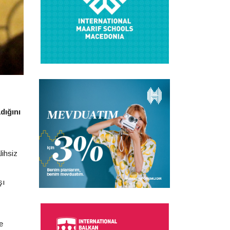
dığını
lihsiz
şı
e