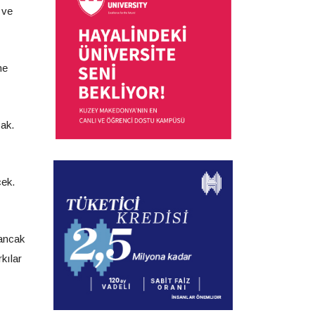
 ve
ne
cak.
cek.
Sancak
kılar