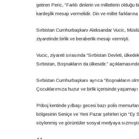
getiren Peric, “Farklı dinlerin ve milletlerin olduğu
kardeşlik mesajı vermelidir. Din ve millet farklarına
Sırbistan Cumhurbaşkanı Aleksandar Vucic, Müslüm
ziyaretinde birlik ve beraberlik mesajı vermişti.
Vucic, ziyareti sırasında “Sırbistan Devleti, ülke
Sırbistan, Boşnakların da ülkesidir.” açıklamasınd
Sırbistan Cumhurbaşkanı ayrıca “Boşnakların olm
Çocuklarımıza huzur ve birlik içerisinde yaşamayı ö
Priboj kentinde yılbaşı gecesi bazı polis memurlar
bölgesinin Seniçe ve Yeni Pazar şehirleri için “Ey S
söylenmiş ve görüntüler sosyal medyaya sızmıştı