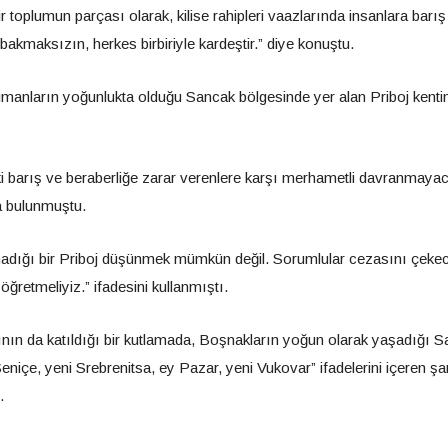
 bir toplumun parçası olarak, kilise rahipleri vaazlarında insanlara barış
 bakmaksızın, herkes birbiriyle kardeştir.” diye konuştu.
anların yoğunlukta olduğu Sancak bölgesinde yer alan Priboj kenti
deki barış ve beraberliğe zarar verenlere karşı merhametli davranmaya
a bulunmuştu.
adığı bir Priboj düşünmek mümkün değil. Sorumlular cezasını çeke
ğretmeliyiz.” ifadesini kullanmıştı.
ının da katıldığı bir kutlamada, Boşnakların yoğun olarak yaşadığı 
eniçe, yeni Srebrenitsa, ey Pazar, yeni Vukovar” ifadelerini içeren şar
.