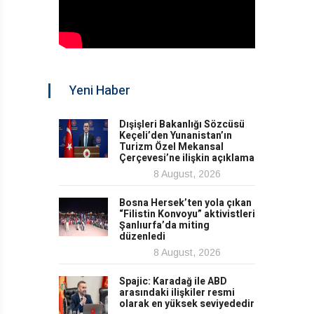
Yeni Haber
Dışişleri Bakanlığı Sözcüsü
Keçeli’den Yunanistan’ın
Turizm Özel Mekansal
Çerçevesi’ne ilişkin açıklama
8 August, 2026
Bosna Hersek’ten yola çıkan
“Filistin Konvoyu” aktivistleri
Şanlıurfa’da miting
düzenledi
8 August, 2026
Spajic: Karadağ ile ABD
arasındaki ilişkiler resmi
olarak en yüksek seviyededir