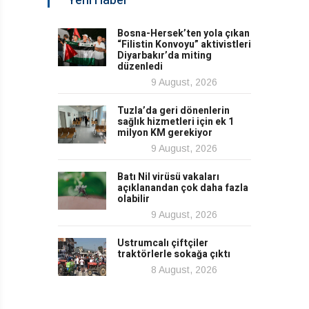
Yeni Haber
Bosna-Hersek’ten yola çıkan
“Filistin Konvoyu” aktivistleri
Diyarbakır’da miting
düzenledi
9 August, 2026
Tuzla’da geri dönenlerin
sağlık hizmetleri için ek 1
milyon KM gerekiyor
9 August, 2026
Batı Nil virüsü vakaları
açıklanandan çok daha fazla
olabilir
9 August, 2026
Ustrumcalı çiftçiler
traktörlerle sokağa çıktı
8 August, 2026