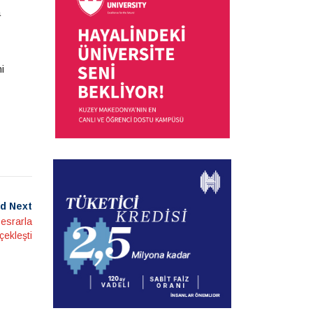
a
i
d Next
 esrarla
rçekleşti