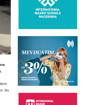
ına
.
tiyor.
yor. Bu