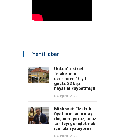
Yeni Haber
Üsküp’teki sel
felaketinin
üzerinden 10 yıl
geçti: 22 kişi
hayatını kaybetmişti
6 August, 2026
Mickoski: Elektrik
fiyatlarını artırmayı
düşünmüyoruz, ucuz
tarifeyi genişletmek
için plan yapıyoruz
6 August, 2026