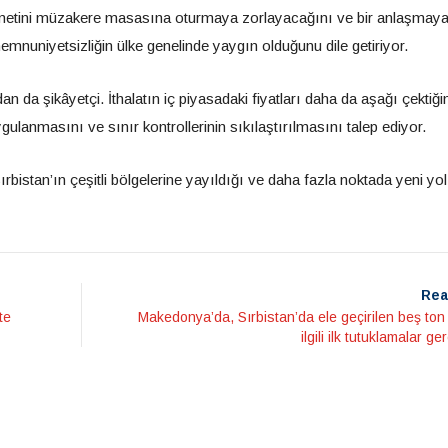
ükümetini müzakere masasına oturmaya zorlayacağını ve bir anlaşmay
emnuniyetsizliğin ülke genelinde yaygın olduğunu dile getiriyor.
an da şikâyetçi. İthalatın iç piyasadaki fiyatları daha da aşağı çektiğin
ygulanmasını ve sınır kontrollerinin sıkılaştırılmasını talep ediyor.
bistan’ın çeşitli bölgelerine yayıldığı ve daha fazla noktada yeni yol
Rea
te
Makedonya’da, Sırbistan’da ele geçirilen beş ton
ilgili ilk tutuklamalar ge