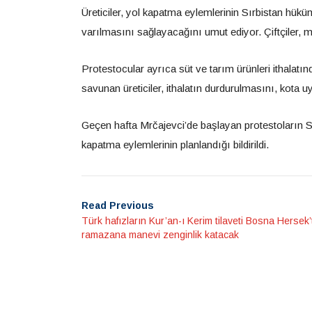
Üreticiler, yol kapatma eylemlerinin Sırbistan h
varılmasını sağlayacağını umut ediyor. Çiftçiler, m
Protestocular ayrıca süt ve tarım ürünleri ithalatınd
savunan üreticiler, ithalatın durdurulmasını, kota u
Geçen hafta Mrčajevci’de başlayan protestoların Sır
kapatma eylemlerinin planlandığı bildirildi.
Read Previous
Türk hafızların Kur’an-ı Kerim tilaveti Bosna Hersek’
ramazana manevi zenginlik katacak