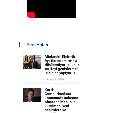
Yeni Haber
Mickoski: Elektrik
fiyatlarını artırmayı
düşünmüyoruz, ucuz
tarifeyi genişletmek
için plan yapıyoruz
6 August, 2026
Kurti:
Cumhurbaşkanı
konusunda anlaşma
olmadan Meclis’in
kurulması yeni
seçimlere yol