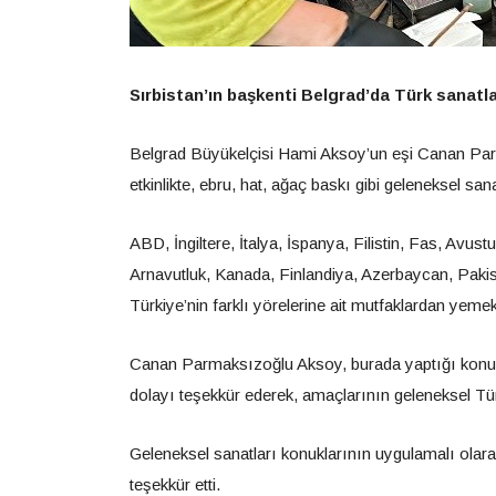
Sırbistan’ın başkenti Belgrad’da Türk sanatlar
Belgrad Büyükelçisi Hami Aksoy’un eşi Canan Par
etkinlikte, ebru, hat, ağaç baskı gibi geleneksel sanat
ABD, İngiltere, İtalya, İspanya, Filistin, Fas, Av
Arnavutluk, Kanada, Finlandiya, Azerbaycan, Pakist
Türkiye’nin farklı yörelerine ait mutfaklardan yemek
Canan Parmaksızoğlu Aksoy, burada yaptığı konuş
dolayı teşekkür ederek, amaçlarının geleneksel Tü
Geleneksel sanatları konuklarının uygulamalı olarak 
teşekkür etti.