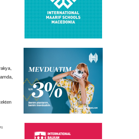
vakya,
gramda,
tekten
yı