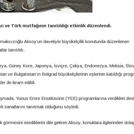
ı ve Türk mutfağının tanıtıldığı etkinlik düzenlendi.
maksızoğlu Aksoy’un davetiyle büyükelçilik konutunda düzenlenen
lar tanıtıldı.
usturya, Güney Kore, Japonya, İsviçre, Çekya, Endonezya, Meksia, Slo
an ve Bulgaristan’ın Belgrad büyükelçilerinin eşlerinin katıldığı pro
ler de ikram edildi.
mada, Yunus Emre Enstitüsüne (YEE) programlarına verdikleri des
rk sanatlarını tanıtmak olduğunu söyledi.
görmesini istediklerini dile getiren Aksoy, konuklara ilgilerinden dola