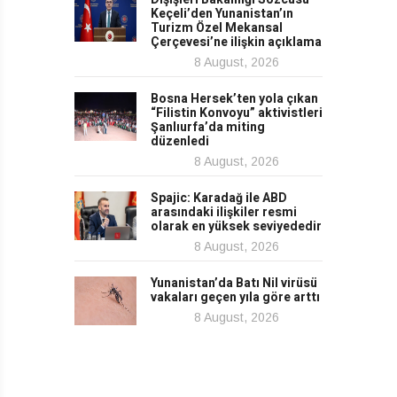
Keçeli’den Yunanistan’ın
Turizm Özel Mekansal
Çerçevesi’ne ilişkin açıklama
8 August, 2026
Bosna Hersek’ten yola çıkan
“Filistin Konvoyu” aktivistleri
Şanlıurfa’da miting
düzenledi
8 August, 2026
Spajic: Karadağ ile ABD
arasındaki ilişkiler resmi
olarak en yüksek seviyededir
8 August, 2026
Yunanistan’da Batı Nil virüsü
vakaları geçen yıla göre arttı
8 August, 2026