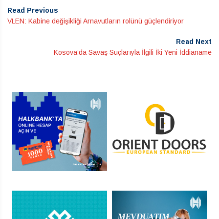
Read Previous
VLEN: Kabine değişikliği Arnavutların rolünü güçlendiriyor
Read Next
Kosova’da Savaş Suçlarıyla İlgili İki Yeni İddianame