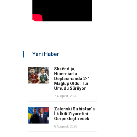
Yeni Haber
Shkëndija,
Hibernian’a
Deplasmanda 2-1
Mağlup Oldu: Tur
Umudu Sürüyor
7 August, 2026
Zelenski Sırbistan’a
İlk İkili Ziyaretini
Gerçekleştirecek
6 August, 2026