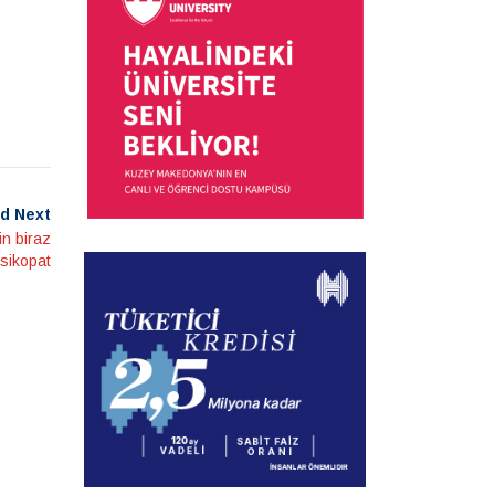
d Next
n biraz
sikopat