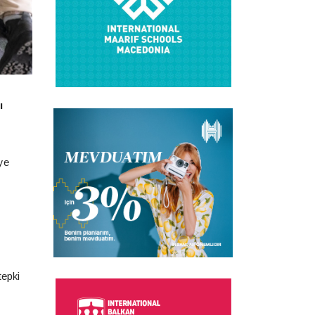
ı
ye
tepki