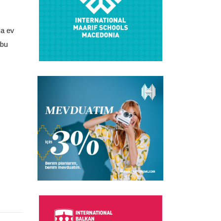
da ev
 bu