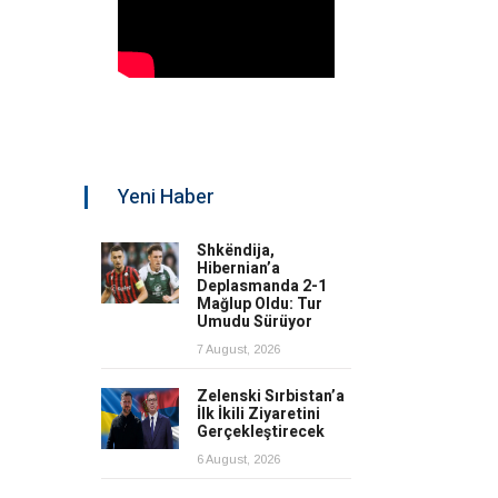
Yeni Haber
Shkëndija,
Hibernian’a
Deplasmanda 2-1
Mağlup Oldu: Tur
Umudu Sürüyor
7 August, 2026
Zelenski Sırbistan’a
İlk İkili Ziyaretini
Gerçekleştirecek
6 August, 2026