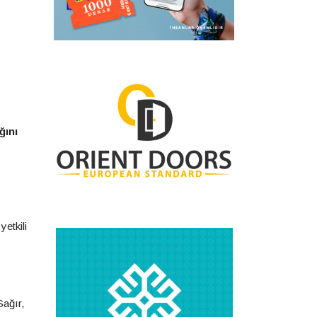
ğını
etkili
Sağır,