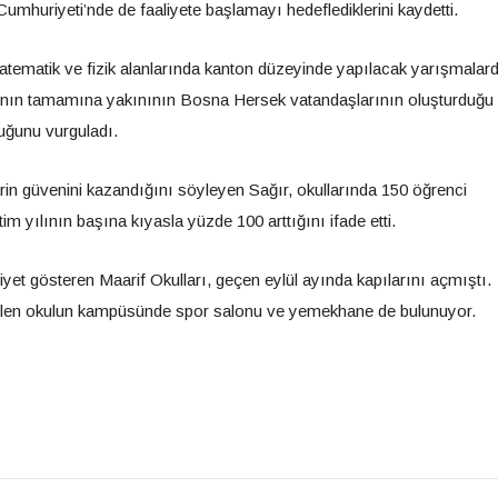
umhuriyeti’nde de faaliyete başlamayı hedeflediklerini kaydetti.
atematik ve fizik alanlarında kanton düzeyinde yapılacak yarışmalar
nlarının tamamına yakınının Bosna Hersek vatandaşlarının oluşturduğu
duğunu vurguladı.
in güvenini kazandığını söyleyen Sağır, okullarında 150 öğrenci
 yılının başına kıyasla yüzde 100 arttığını ifade etti.
et gösteren Maarif Okulları, geçen eylül ayında kapılarını açmıştı.
verilen okulun kampüsünde spor salonu ve yemekhane de bulunuyor.