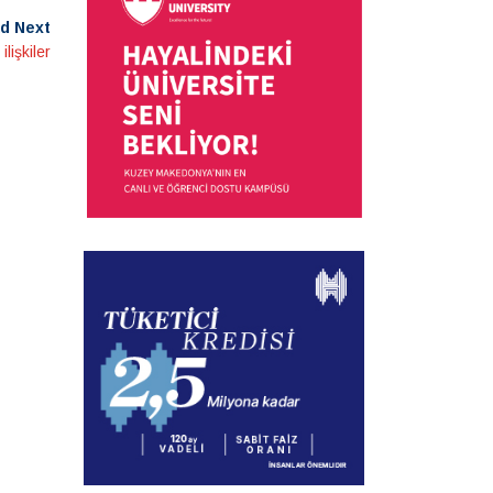
d Next
lişkiler