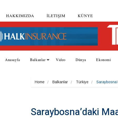
HAKKIMIZDA
İLETIŞIM
KÜNYE
Anasayfa
Balkanlar
Video
Dünya
Ekonomi
Home
Balkanlar
Türkiye
Saraybosna’da
Saraybosna’daki Maari