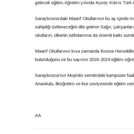
gelecek eğitim-öğretim yılında Kuzey Kıbrıs Türk C
Saraybosna’daki Maarif Okullarının bu ay içinde m
sahipliği üstleneceğini dile getiren Sağır, çalışa
okulların, ülkenin istihdamına da önemli katkı sun
Maarif Okullarının kısa zamanda Bosna Hersekliler
bulunduğunu ve bu sayının 2018-2019 eğitim-öğretim
Saraybosna’nın Mojmilo semtindeki kampüste faaliy
Anaokulu, ilköğretim ve lise seviyesinde eğitim 
AA