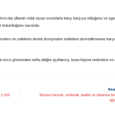
lımcılar ülkenin ciddi siyasi sorunlarla karşı karşıya olduğunu ve ege
ler bulunduğunu savundu.
imlere ve yetkilerin devlet düzeyinden entitelere devredilmesine karşı
 önce görevinden istifa ettiğini açıklamış, bunu kişisel nedenlere v
Rea
: 2.500
“Bosna Hersek, endemik, kadim ve efsanevi bir
ağa