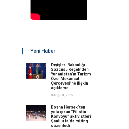
Yeni Haber
Dışişleri Bakanlığı
Sözcüsü Keçeli’den
Yunanistan’ın Turizm
Özel Mekansal
Çerçevesi’ne ilişkin
açıklama
8 August, 2026
Bosna Hersek’ten
yola çıkan “Filistin
Konvoyu” aktivistleri
Şanlıurfa’da miting
düzenledi