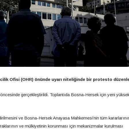
ilik Ofisi (OHR) önünde uyarı niteliğinde bir protesto düzenle
öncesinde gerçekleştirildi. Toplantıda Bosna-Hersek için yeni yükse
lendirilmesini ve Bosna-Hersek Anayasa Mahkemesi’nin tüm kararlarını
opraklarının ve mülkiyetinin korunması için mekanizmalar kurulması