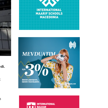
di.
k
n