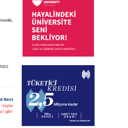
menlik,
e ABD
d Next
 ‘zeytin
cı’ gibi”