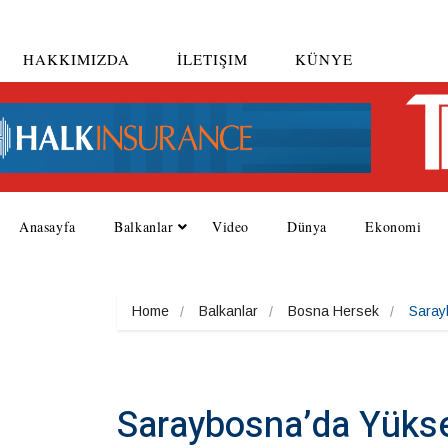
HAKKIMIZDA
İLETIŞIM
KÜNYE
Anasayfa
Balkanlar
Video
Dünya
Ekonomi
Home
Balkanlar
Bosna Hersek
Saray
Saraybosna’da Yükse