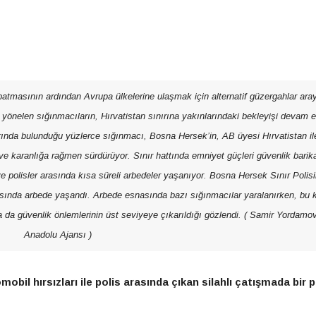
apatmasının ardından Avrupa ülkelerine ulaşmak için alternatif güzergahlar ara
 yönelen sığınmacıların, Hırvatistan sınırına yakınlarındaki bekleyişi devam e
rında bulunduğu yüzlerce sığınmacı, Bosna Hersek’in, AB üyesi Hırvatistan il
ve karanlığa rağmen sürdürüyor. Sınır hattında emniyet güçleri güvenlik barika
e polisler arasında kısa süreli arbedeler yaşanıyor. Bosna Hersek Sınır Polisi
asında arbede yaşandı. Arbede esnasında bazı sığınmacılar yaralanırken, bu k
da da güvenlik önlemlerinin üst seviyeye çıkarıldığı gözlendi. ( Samir Yordamov
Anadolu Ajansı )
il hırsızları ile polis arasında çıkan silahlı çatışmada bir p