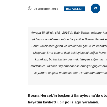
BALKANLAR
26 October, 2018
Avrupa Birliği’nin (AB) 2016’da Batı Balkan rotasını k
yıl başından itibaren yoğun bir şekilde Bosna Hersek’e
Farklı ülkelerden gelen ve aralarında çocuk ve kadınla
Maljevac Sınır Kapısı’daki bekleyişlerini soğuk hava 
kurarken, bu barikatları geçmek isteyen sığınmacı v
müdahalesi üzerine sığınmacılar ile emniyet güçleri ar
ilk yardım ekipleri müdahale etti. Hırvatistan sınırın
Bosna Hersek’in başkenti Saraybosna’da otomob
hayatını kaybetti, bir polis ağır yaralandı.