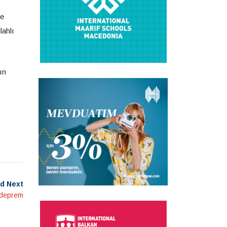
je
lahlı
ın
d Next
 deprem