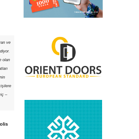
yan ve
diyor.
e olan
tları
nin
işilere
iç –
olis