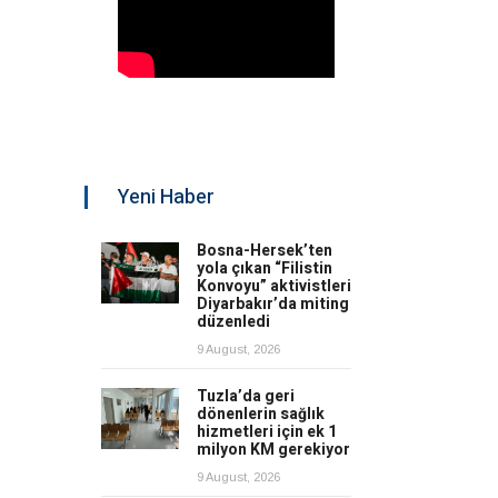
Yeni Haber
Bosna-Hersek’ten
yola çıkan “Filistin
Konvoyu” aktivistleri
Diyarbakır’da miting
düzenledi
9 August, 2026
Tuzla’da geri
dönenlerin sağlık
hizmetleri için ek 1
milyon KM gerekiyor
9 August, 2026