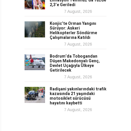
Enflasyon Temmuz’da Yüzde
2,3’e Geriledi
7 August, 2026
Konjic’te Orman Yangını
Sürüyor: Askeri
Helikopterler Söndürme
Çalışmalarına Katıldı
7 August, 2026
Bodrum’da Tobogandan
Düşen Makedonyalı Genç,
Devlet Uçağıyla Ülkeye
Getirilecek
7 August, 2026
Radişani yakınlarındaki trafik
kazasında 21 yaşındaki
motosiklet sürücüsü
hayatını kaybetti
7 August, 2026