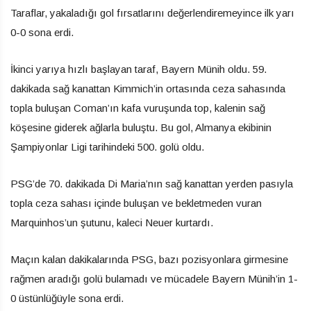
Taraflar, yakaladığı gol fırsatlarını değerlendiremeyince ilk yarı
0-0 sona erdi.
İkinci yarıya hızlı başlayan taraf, Bayern Münih oldu. 59.
dakikada sağ kanattan Kimmich’in ortasında ceza sahasında
topla buluşan Coman’ın kafa vuruşunda top, kalenin sağ
köşesine giderek ağlarla buluştu. Bu gol, Almanya ekibinin
Şampiyonlar Ligi tarihindeki 500. golü oldu.
PSG’de 70. dakikada Di Maria’nın sağ kanattan yerden pasıyla
topla ceza sahası içinde buluşan ve bekletmeden vuran
Marquinhos’un şutunu, kaleci Neuer kurtardı.
Maçın kalan dakikalarında PSG, bazı pozisyonlara girmesine
rağmen aradığı golü bulamadı ve mücadele Bayern Münih’in 1-
0 üstünlüğüyle sona erdi.