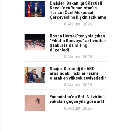
Dışişleri Bakanlığı Sözcüsü
Keçeli’den Yunanistan’ın
Turizm Özel Mekansal
Çerçevesi’ne ilişkin açıklama
8 August, 2026
Bosna Hersek’ten yola çıkan
“Filistin Konvoyu” aktivistleri
Şanlıurfa’da miting
düzenledi
8 August, 2026
Spajic: Karadağ ile ABD
arasındaki ilişkiler resmi
olarak en yüksek seviyededir
8 August, 2026
Yunanistan’da Batı Nil virüsü
vakaları geçen yıla göre arttı
8 August, 2026