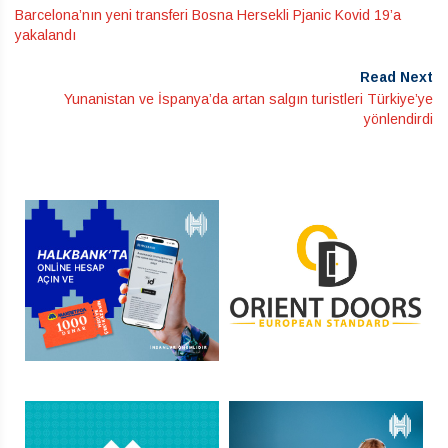
Barcelona’nın yeni transferi Bosna Hersekli Pjanic Kovid 19’a
yakalandı
Read Next
Yunanistan ve İspanya’da artan salgın turistleri Türkiye’ye
yönlendirdi