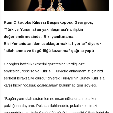
Rum Ortodoks Kilisesi Başpiskoposu Georgios,
‘Türkiye-Yunanistan yakınlaşması’na ilişkin
değerlendirmesinde, ‘Bizi yanıltmamalı.
Bizi Yunanistan’dan uzaklaştırmak istiyorlar” diyerek,
“silahlanma ve özgürlüğü kazanma” çağrısı yaptı
Georgios haftalık Simerini gazetesine verdiği özel
söyleşide, “çekilse ve Kıbrıslı Türklerle anlaşmamız için bizi
serbest bıraksa iyi olurdu” diyerek Türkiye’nin Güney Kıbrıs’a
karşı hiçbir
“dostluk gösterisinde”
bulunmadığını söyledi.
“Bugün yeni silah sistemleri ne insan nüfusuna, ne asker
çokluğuna dayanır. Pekala silahlanabilir, pekala kendimizi
savunabilir ve pekala özgürlüğümüzü kazanabiliriz” ifadelerini de