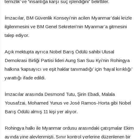
temizlik’ ve “insanlığa karşı suç işlendiğini” belirttiler.
İmzacılar, BM Güvenlik Konseyi’nin acilen Myanmar’daki krizle
ilgilenmesini ve BM Genel Sekreteri’nin Myanmar’a gitmesini
talep ediyor.
Açık mektupta ayrıca Nobel Barış Ödülü sahibi Ulusal
Demokrasi Birliği Partisi lideri Aung San Suu Kyi’nin Rohingya
halkına ‘kapsayıcı ve eşit haklar tanımadığı’ için ‘hayal kırıklığı’
yarattığı ifade edildi.
İmzacılar arasında Desmond Tutu, Şirin Ebadi, Malala
Yousafzai, Mohamed Yunus ve José Ramos-Horta gibi Nobel
Barış Ödülü almış 11 kişi yer alıyor.
Rohingya halkı ile Myanmar ordusu arasındaki çatışmalar Ekim
ayında yine alevlenmişti. Sınır kontrol yerlerine düzenlenen bir