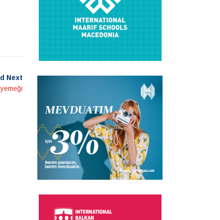
d Next
e yemeği