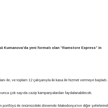
Kumanova’da yeni formatı olan “Ramstore Express” in
ı ile, ve toplam 12 çalışanıyla iki kasa ile hizmet vermeye başladı.
boyunca çok sayıda cazip kampanyalardan faydalanabilecek.
ürün portföyü ile önümüzdeki dönemde Makedonya’nın diğer şehirlerin