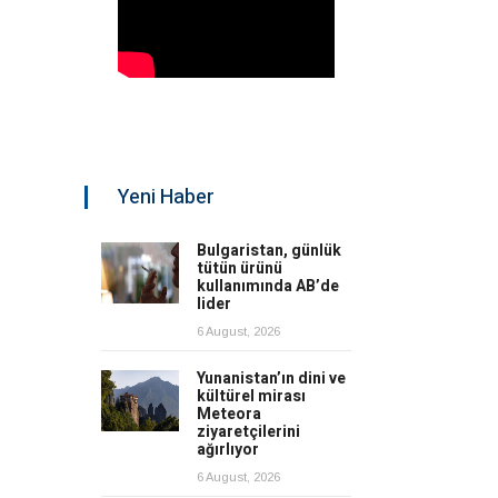
Yeni Haber
Bulgaristan, günlük
tütün ürünü
kullanımında AB’de
lider
6 August, 2026
Yunanistan’ın dini ve
kültürel mirası
Meteora
ziyaretçilerini
ağırlıyor
6 August, 2026