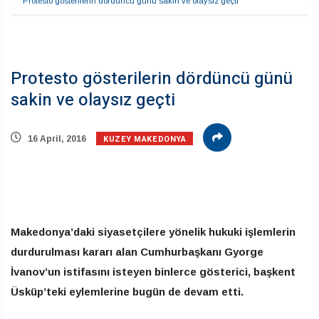
Protesto gösterilerin dördüncü günü sakin ve olaysız geçti
Protesto gösterilerin dördüncü günü
sakin ve olaysız geçti
KUZEY MAKEDONYA
16 April, 2016
Makedonya’daki siyasetçilere yönelik hukuki işlemlerin
durdurulması kararı alan Cumhurbaşkanı Gyorge
İvanov’un istifasını isteyen binlerce gösterici, başkent
Üsküp’teki eylemlerine bugün de devam etti.