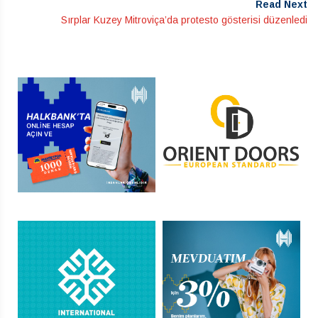
Read Next
Sırplar Kuzey Mitroviça’da protesto gösterisi düzenledi