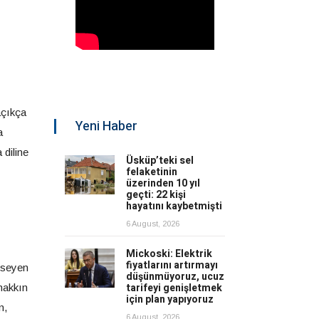
açıkça
Yeni Haber
a
 diline
Üsküp’teki sel
felaketinin
üzerinden 10 yıl
geçti: 22 kişi
hayatını kaybetmişti
6 August, 2026
Mickoski: Elektrik
fiyatlarını artırmayı
imseyen
düşünmüyoruz, ucuz
tarifeyi genişletmek
 hakkın
için plan yapıyoruz
n,
6 August, 2026