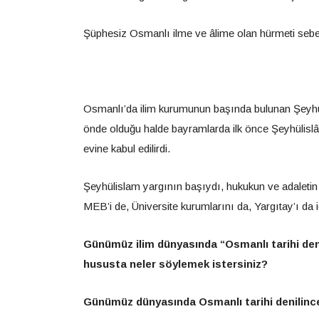
Şüphesiz Osmanlı ilme ve âlime olan hürmeti sebeb
Osmanlı’da ilim kurumunun başında bulunan Şeyhü
önde olduğu halde bayramlarda ilk önce Şeyhülislâ
evine kabul edilirdi.
Şeyhülislam yargının başıydı, hukukun ve adalet
MEB’i de, Üniversite kurumlarını da, Yargıtay’ı da iç
Günümüz ilim dünyasında “Osmanlı tarihi denil
hususta neler söylemek istersiniz?
Günümüz dünyasında Osmanlı tarihi denilince e