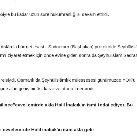
iyle bu kadar uzun süre hükümranlığını devam ettirdi.
lislâm’a hürmet esastı. Sadrazam (Başbakan) protokolde Şeyhülis
m’ı ziyaret etmek için önce evine gider, sonra da Şeyhülislam Sadr
in reisiydi. Osmanlı’da Şeyhülislâmlık müessesesi günümüzde YÖK’ü
ine alan geniş bir üst karar ve otorite mercii idi.
ince”evvel emirde akla Halil İnalcık’ın ismi tedai ediyor. Bu
vvelemirde Halil inalcık’ın ismi akla gelir