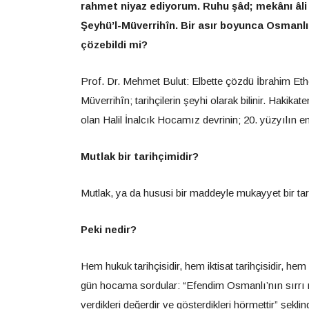
rahmet niyaz ediyorum. Ruhu şâd; mekânı âli o
Şeyhü’l-Müverrihîn. Bir asır boyunca Osmanl
çözebildi mi?
Prof. Dr. Mehmet Bulut: Elbette çözdü İbrahim Et
Müverrihîn; tarihçilerin şeyhi olarak bilinir. Hakika
olan Halil İnalcık Hocamız devrinin; 20. yüzyılın en 
Mutlak bir tarihçimidir?
Mutlak, ya da hususi bir maddeyle mukayyet bir tarihç
Peki nedir?
Hem hukuk tarihçisidir, hem iktisat tarihçisidir, hem 
gün hocama sordular: “Efendim Osmanlı’nın sırrı n
verdikleri değerdir ve gösterdikleri hörmettir” şekli