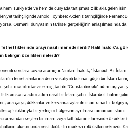
 hem Türkiye’de ve hem de dünyada tartışmasız ilk akla gelen isim 
edeniyet tarihçiliğinde Arnold Toynbee; Akdeniz tarihçiliğinde Fernand
yorsa, Osmanlı dünyasının tarihsel gerçekliğinin anlaşılmasında da H
.
fethettiklerinde orayı nasıl imar ederlerdi? Halil İnalcık’a gör
belirgin özellikleri nelerdi?
önemli sorulara cevap aramıştır.Nitekim,İnalcık, “İstanbul: Bir İslam 
slam’ın temel alanlarına derin vukufiyeti bulunan güçlü bir İslam tarihç
lam şehir modelini tasvir etmiş; tarihte “Constantinople” adını taşıyan ş
ldikten sonra adım adım nasıl bir İslam şehri -İslambol- haline getiril
en, ana çarşı, dükkanlar ve kervansaraylar ile ticari-sınai bir bölgeye,
alle topluluklarıyla bir yerleşim bölgesine ayrılması tamamen İslami
i arasından seçilen bir imam veya kethüdanın idaresinde özerk bir t
allenin oluşumunda nesil değil, din merkezi rolü üstlenmekteydi. Ka