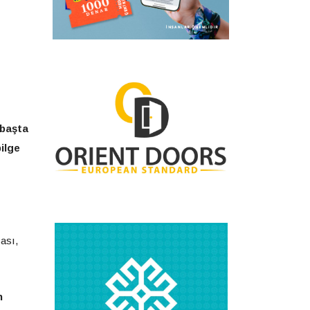
 başta
bilge
cası,
n