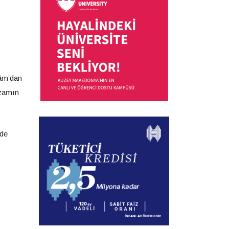
lâm’dan
azamın
 de