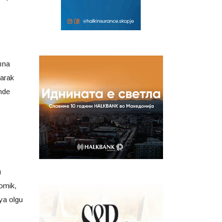
sına
larak
ünde
u
nomik,
eya olgu