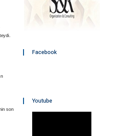
p
teydi.
Facebook
ın
Youtube
inin son