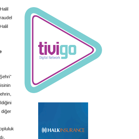
Halil
Braudel
alil
e
Şehri”
isinin
ehrin,
diğini
 diğer
opluluk
dı,