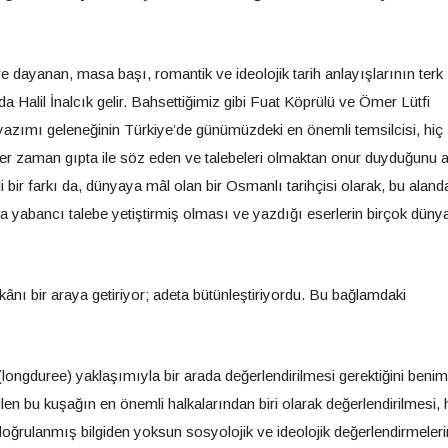
 dayanan, masa başı, romantik ve ideolojik tarih anlayışlarının terk
a Halil İnalcık gelir. Bahsettiğimiz gibi Fuat Köprülü ve Ömer Lütfi
h yazımı geleneğinin Türkiye’de günümüzdeki en önemli temsilcisi, hiç
den her zaman gıpta ile söz eden ve talebeleri olmaktan onur duyduğunu 
li bir farkı da, dünyaya mâl olan bir Osmanlı tarihçisi olarak, bu aland
da yabancı talebe yetiştirmiş olması ve yazdığı eserlerin birçok dünya
nı bir araya getiriyor; adeta bütünleştiriyordu. Bu bağlamdaki
 (longduree) yaklaşımıyla bir arada değerlendirilmesi gerektiğini ben
ilen bu kuşağın en önemli halkalarından biri olarak değerlendirilmesi,
doğrulanmış bilgiden yoksun sosyolojik ve ideolojik değerlendirmeleri