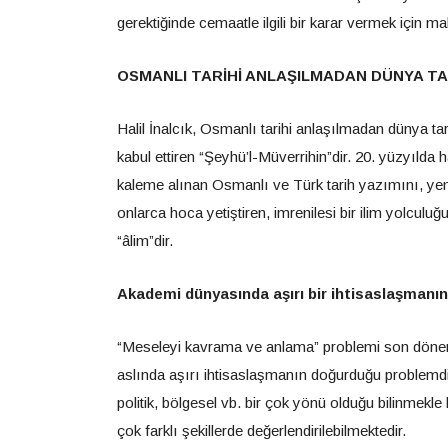
gerektiğinde cemaatle ilgili bir karar vermek için m
OSMANLI TARİHİ ANLAŞILMADAN DÜNYA TA
Halil İnalcık, Osmanlı tarihi anlaşılmadan dünya ta
kabul ettiren “Şeyhü’l-Müverrihin”dir. 20. yüzyılda h
kaleme alınan Osmanlı ve Türk tarih yazımını, yeni 
onlarca hoca yetiştiren, imrenilesi bir ilim yolcul
“âlim”dir.
Akademi dünyasında aşırı bir ihtisaslaşmanın 
“Meseleyi kavrama ve anlama” problemi son dönemle
aslında aşırı ihtisaslaşmanın doğurduğu problemdir
politik, bölgesel vb. bir çok yönü olduğu bilinmekle
çok farklı şekillerde değerlendirilebilmektedir.