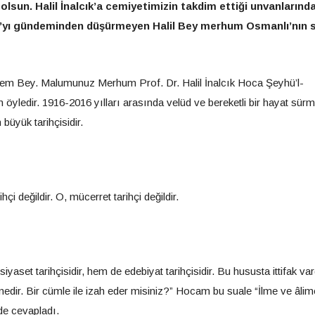
lsun. Halil İnalcık’a cemiyetimizin takdim ettiği unvanlarında
ı’yı gündeminden düşürmeyen Halil Bey merhum Osmanlı’nın sı
hem Bey. Malumunuz Merhum Prof. Dr. Halil İnalcık Hoca Şeyhü’l-
ten öyledir. 1916-2016 yılları arasında velüd ve bereketli bir hayat sür
büyük tarihçisidir.
i değildir. O, mücerret tarihçi değildir.
siyaset tarihçisidir, hem de edebiyat tarihçisidir. Bu hususta ittifak var
edir. Bir cümle ile izah eder misiniz?” Hocam bu suale “İlme ve âlim
nde cevapladı.