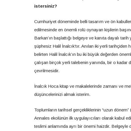
istersiniz?
Cumhuriyet döneminde belli tasarım ve ön kabullere
edilmesinde en önemli rolü oynayan kişilerin başınd
Barkan’ın başlattığı belgeye ve kanıta dayalı tari
şüphesiz Halil İnalcık’tır. Anılan iki yerli tarihçi
belirten Halil İnalcık’ın bu iki büyük değerden önem
çalışan birçok yerli talebenin yanında, bir o kadar 
çevrilmesidir.
İnalcık Hoca kitap ve makalelerinde zamanı ve mekâ
düşüncelerinizi almak isterim.
Toplumların tarihsel gerçekliklerinin “uzun dönem”
Annales ekolünün ilk uygulayıcıları olarak kabul ed
teslimi anlamında ayrı bir önemi haizdir. Belgeyle 