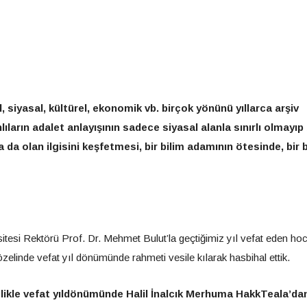
, siyasal, kültürel, ekonomik vb. birçok yönünü yıllarca arşiv
ların adalet anlayışının sadece siyasal alanla sınırlı olmayıp
da olan ilgisini keşfetmesi, bir bilim adamının ötesinde, bir 
sitesi Rektörü Prof. Dr. Mehmet Bulut’la geçtiğimiz yıl vefat eden ho
 özelinde vefat yıl dönümünde rahmeti vesile kılarak hasbihal ettik.
kle vefat yıldönümünde Halil İnalcık Merhuma HakkTeala’da