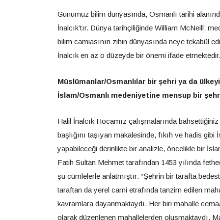
Günümüz bilim dünyasında, Osmanlı tarihi alanında
İnalcık’tır. Dünya tarihçiliğinde William McNeill; m
bilim camiasının zihin dünyasında neye tekabül edi
İnalcık en az o düzeyde bir önemi ifade etmektedir
Müslümanlar/Osmanlılar bir şehri ya da ülkeyi 
İslam/Osmanlı medeniyetine mensup bir şehrin 
Halil İnalcık Hocamız çalışmalarında bahsettiğiniz 
başlığını taşıyan makalesinde, fıkıh ve hadis gibi İ
yapabileceği derinlikte bir analizle, öncelikle bir İs
Fatih Sultan Mehmet tarafından 1453 yılında fethedi
şu cümlelerle anlatmıştır: “Şehrin bir tarafta bedest
taraftan da yerel cami etrafında tanzim edilen mah
kavramlara dayanmaktaydı. Her biri mahalle cemaat
olarak düzenlenen mahallelerden oluşmaktaydı. Mah