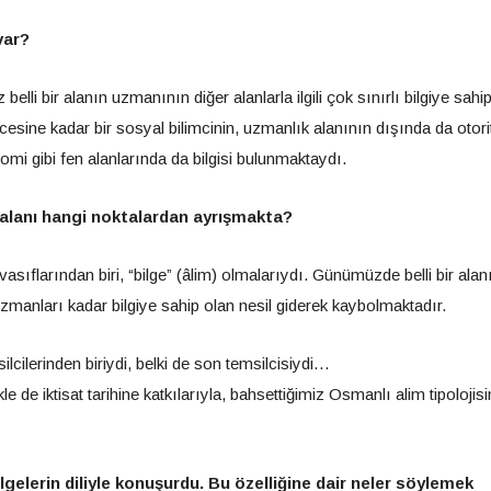
var?
elli bir alanın uzmanının diğer alanlarla ilgili çok sınırlı bilgiye sahi
esine kadar bir sosyal bilimcinin, uzmanlık alanının dışında da otori
omi gibi fen alanlarında da bilgisi bulunmaktaydı.
 alanı hangi noktalardan ayrışmakta?
sıflarından biri, “bilge” (âlim) olmalarıydı. Günümüzde belli bir alan
manları kadar bilgiye sahip olan nesil giderek kaybolmaktadır.
silcilerinden biriydi, belki de son temsilcisiydi…
ikle de iktisat tarihine katkılarıyla, bahsettiğimiz Osmanlı alim tipolojis
lgelerin diliyle konuşurdu. Bu özelliğine dair neler söylemek