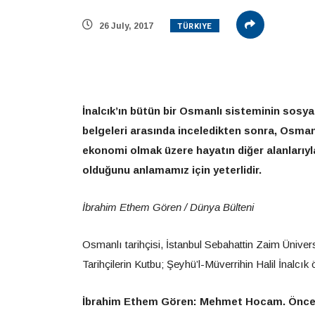
TÜRKIYE
26 July, 2017
İnalcık’ın bütün bir Osmanlı sisteminin sosyal
belgeleri arasında inceledikten sonra, Osmanlı
ekonomi olmak üzere hayatın diğer alanlarıyla 
olduğunu anlamamız için yeterlidir.
İbrahim Ethem Gören / Dünya Bülteni
Osmanlı tarihçisi, İstanbul Sebahattin Zaim Üniver
Tarihçilerin Kutbu; Şeyhü’l-Müverrihin Halil İnalcık
İbrahim Ethem Gören: Mehmet Hocam. Önceli