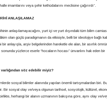
ahalle imamlarını veya şehir kethüdalarını meclisine çağırırdı”.
RİHİ ANLAŞILAMAZ
rihinin anlaşılamayacağını, yurt içi ve yurt dışındaki tüm bilim camia
âkim olan güçlü paradigmanın da etkisiyle, belli bir ideolojiye bağlı ka
bir anlayışla, arşiv belgelerinden hareketle ele alan, bir asırlık ömr
uğu sonunda yüzlerce eserle “hocaların hocası” ünvanlını hak eden bir
varlığından söz edebilir miyiz?
rde sosyal bilimler alanında yapılan önemli tartışmalardan biri. B
. Bir sosyal olay ve/veya olgunun tarihsel, sosyolojik, kültürel, eko
 birlikte, herhangi bir alanın uzmanının bakışına göre, aynı olay ve/v