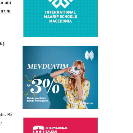
n biri
rrını
müş
dır. Bir
e