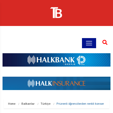
Home
Balkanlar
Türkiye
Prizrenli öğrencilerden renkli konser