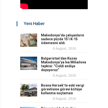
Yeni Haber
Makedonya’da çalışanların
sadece yüzde 15’i K-15
ödemesini aldı
8 August, 2026
Bulgaristan’dan Kuzey
Makedonya’ya İva Mihailova
tepkisi: “Ciddi endişe
duyuyoruz”
8 August, 2026
Bosna Hersek’te eski vergi
görevlisine görevi kötüye
kullanma suçlaması
8 August, 2026