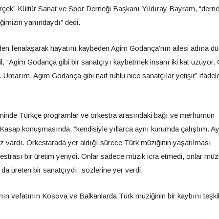
rçek” Kültür Sanat ve Spor Derneği Başkanı Yıldıray Bayram, “dern
ğimizin yanındaydı” dedi.
iden fenalaşarak hayatını kaybeden Agim Godança’nın ailesi adına d
l, “Agim Godança gibi bir sanatçıyı kaybetmek insanı iki kat üzüyor.
Umarım, Agim Godança gibi naif ruhlu nice sanatçılar yetişir” ifadele
minde Türkçe programlar ve orkestra arasındaki bağı ve merhumun
Kasap konuşmasında, “kendisiyle yıllarca aynı kurumda çalıştım. Ayr
miz vardı. Orkestarada yer aldığı sürece Türk müziğinin yaşatılması
trası bir üretim yeriydi. Onlar sadece müzik icra etmedi, onlar müz
da üreten bir sanatçıydı” sözlerine yer verdi.
n vefatının Kosova ve Balkanlarda Türk müziğinin bir kaybını teşkil 