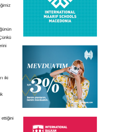
eğimiz
üğünün
 Çünkü
rini
ı iki
ik
ettiğini