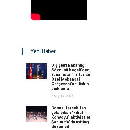
Yeni Haber
Dışişleri Bakanlığı
Sözcüsü Keçeli’den
Yunanistan’ın Turizm
Özel Mekansal
Çerçevesi’ne ilişkin
açıklama
8 August, 2026
Bosna Hersek’ten
yola çıkan “Filistin
Konvoyu” aktivistleri
Şanlıurfa’da miting
düzenledi