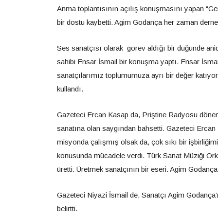
Anma toplantısının açılış konuşmasını yapan “Ge
bir dostu kaybetti. Agim Godança her zaman derne
Ses sanatçısı olarak görev aldığı bir düğünde an
sahibi Ensar İsmail bir konuşma yaptı. Ensar İsmai
sanatçılarımız toplumumuza ayrı bir değer katıyor. 
kullandı.
Gazeteci Ercan Kasap da, Priştine Radyosu döne
sanatına olan saygından bahsetti. Gazeteci Ercan 
misyonda çalışmış olsak da, çok sıkı bir işbirliği
konusunda mücadele verdi. Türk Sanat Müziği Orkes
üretti. Üretmek sanatçının bir eseri. Agim Godança 
Gazeteci Niyazi İsmail de, Sanatçı Agim Godança’nı
belirtti.