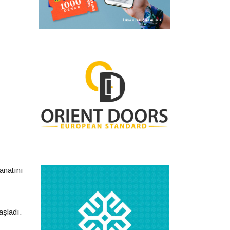
anatını
aşladı.