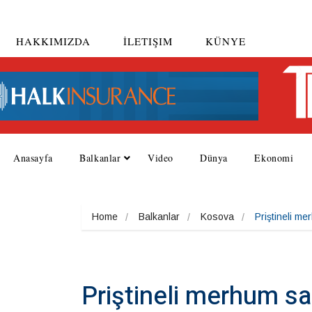
HAKKIMIZDA
İLETIŞIM
KÜNYE
Anasayfa
Balkanlar
Video
Dünya
Ekonomi
Home
Balkanlar
Kosova
Priştineli m
Priştineli merhum s