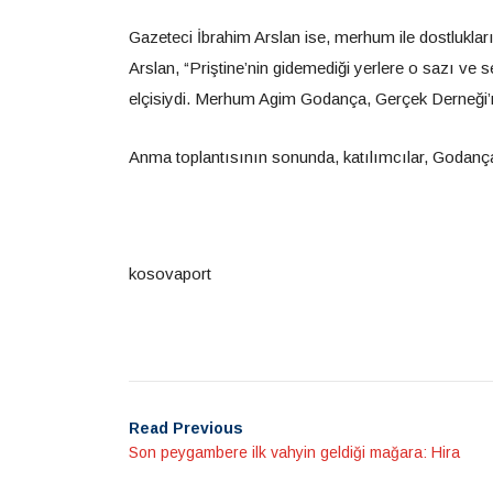
Gazeteci İbrahim Arslan ise, merhum ile dostlukları
Arslan, “Priştine’nin gidemediği yerlere o sazı ve se
elçisiydi. Merhum Agim Godança, Gerçek Derneği’nin y
Anma toplantısının sonunda, katılımcılar, Godança 
kosovaport
Read Previous
Son peygambere ilk vahyin geldiği mağara: Hira