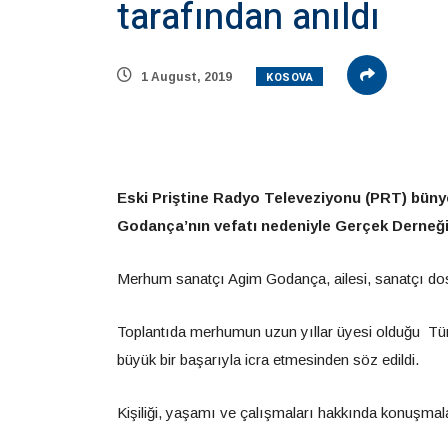
tarafından anıldı
KOSOVA
1 August, 2019
Eski Priştine Radyo Televeziyonu (PRT) büny
Godança’nın vefatı nedeniyle Gerçek Derneği
Merhum sanatçı Agim Godança, ailesi, sanatçı dostl
Toplantıda merhumun uzun yıllar üyesi olduğu Türk
büyük bir başarıyla icra etmesinden söz edildi.
Kişiliği, yaşamı ve çalışmaları hakkında konuşmal