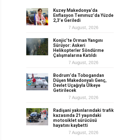
Kuzey Makedonya’da
Enflasyon Temmuz’da Yüzde
2,3’e Geriledi
7 August, 2026
Konjic’te Orman Yangını
Sürüyor: Askeri
Helikopterler Söndürme
Çalışmalarına Katıldı
7 August, 2026
Bodrum’da Tobogandan
Düşen Makedonyalı Genç,
Devlet Uçağıyla Ülkeye
Getirilecek
7 August, 2026
Radişani yakınlarındaki trafik
kazasında 21 yaşındaki
motosiklet sürücüsü
hayatını kaybetti
7 August, 2026