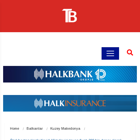
Home
Balkanlar
Kuzey Makedonya