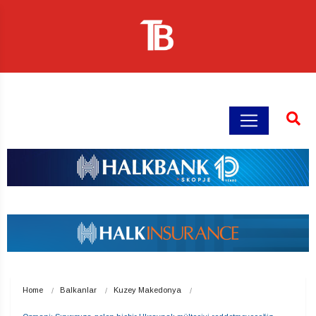
Home
Balkanlar
Kuzey Makedonya