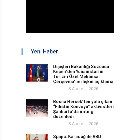
Yeni Haber
Dışişleri Bakanlığı Sözcüsü
Keçeli’den Yunanistan’ın
Turizm Özel Mekansal
Çerçevesi’ne ilişkin açıklama
8 August, 2026
Bosna Hersek’ten yola çıkan
“Filistin Konvoyu” aktivistleri
Şanlıurfa’da miting
düzenledi
8 August, 2026
Spajic: Karadağ ile ABD