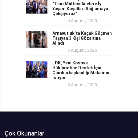
“Tüm Mülteci Ailelere İyi
Yaşam Koşulları Sağlamaya
Çalışıyoruz”
6 August, 2026
Arnavutluk’ta Kaçak Göçmen
Taşıyan 3 Kişi Gözaltına
Alındı
6 August, 2026
LDK, Yeni Kosova
Hükümetine Destek İçin
Cumhurbaşkanlığı Makamını
İstiyor
6 August, 2026
Çok Okunanlar