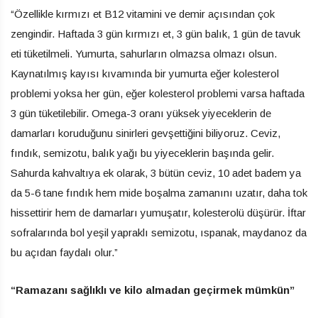
“Özellikle kırmızı et B12 vitamini ve demir açısından çok
zengindir. Haftada 3 gün kırmızı et, 3 gün balık, 1 gün de tavuk
eti tüketilmeli. Yumurta, sahurların olmazsa olmazı olsun.
Kaynatılmış kayısı kıvamında bir yumurta eğer kolesterol
problemi yoksa her gün, eğer kolesterol problemi varsa haftada
3 gün tüketilebilir. Omega-3 oranı yüksek yiyeceklerin de
damarları koruduğunu sinirleri gevşettiğini biliyoruz. Ceviz,
fındık, semizotu, balık yağı bu yiyeceklerin başında gelir.
Sahurda kahvaltıya ek olarak, 3 bütün ceviz, 10 adet badem ya
da 5-6 tane fındık hem mide boşalma zamanını uzatır, daha tok
hissettirir hem de damarları yumuşatır, kolesterolü düşürür. İftar
sofralarında bol yeşil yapraklı semizotu, ıspanak, maydanoz da
bu açıdan faydalı olur.”
“Ramazanı sağlıklı ve kilo almadan geçirmek mümkün”