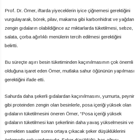
Prof. Dr. Ömer, iftarda yiyeceklerin iyice çiğnemesi gerektiğini
vurgulayarak, börek, pilav, makarna gibi karbonhidrat ve yağdan
zengin gıdaların olabildiğince az miktarlarda tüketilmesi, sebze,
salata, çorba ağırlıklı menülerin tercih edilmesi gerektiğini
belirtti.
Bu süreçte aşırı besin tüketiminden kaçınılmasının çok önemli
olduğuna işaret eden Ömer, mutlaka sahur öğününün yapılması
gerektiğini ifade etti.
Sahurda daha şekerli gıdalardan kaçınılmasını, yumurta, peynir
gibi proteinden zengin olan besinlerle, posa içeriği yüksek olan
gıdaların tüketilmesini öneren Ömer, “Posa içeriği yüksek
gıdaların tüketilmesi kan şekerlinin daha yavaş yükselmesini ve
yemekten saatler sonra ortaya çıkacak şeker düşüklüklerini
önlemede çok yardımcıdır. Şeker düşüklüğü, baş ağrısı,