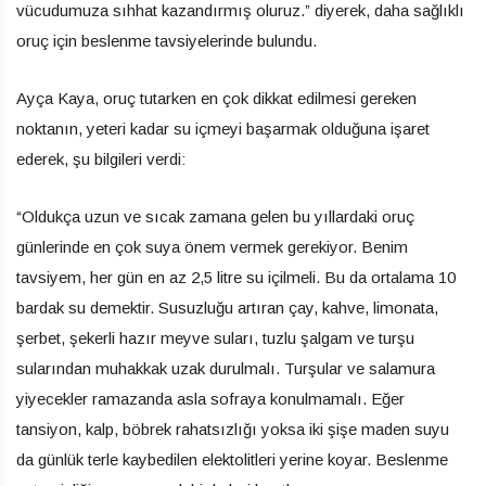
vücudumuza sıhhat kazandırmış oluruz.” diyerek, daha sağlıklı
oruç için beslenme tavsiyelerinde bulundu.
Ayça Kaya, oruç tutarken en çok dikkat edilmesi gereken
noktanın, yeteri kadar su içmeyi başarmak olduğuna işaret
ederek, şu bilgileri verdi:
“Oldukça uzun ve sıcak zamana gelen bu yıllardaki oruç
günlerinde en çok suya önem vermek gerekiyor. Benim
tavsiyem, her gün en az 2,5 litre su içilmeli. Bu da ortalama 10
bardak su demektir. Susuzluğu artıran çay, kahve, limonata,
şerbet, şekerli hazır meyve suları, tuzlu şalgam ve turşu
sularından muhakkak uzak durulmalı. Turşular ve salamura
yiyecekler ramazanda asla sofraya konulmamalı. Eğer
tansiyon, kalp, böbrek rahatsızlığı yoksa iki şişe maden suyu
da günlük terle kaybedilen elektolitleri yerine koyar. Beslenme