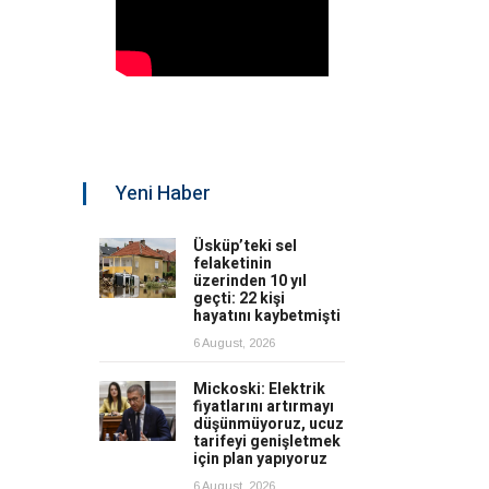
Yeni Haber
Üsküp’teki sel
felaketinin
üzerinden 10 yıl
geçti: 22 kişi
hayatını kaybetmişti
6 August, 2026
Mickoski: Elektrik
fiyatlarını artırmayı
düşünmüyoruz, ucuz
tarifeyi genişletmek
için plan yapıyoruz
6 August, 2026