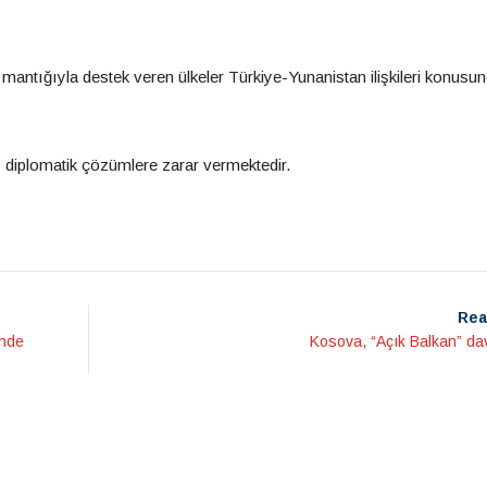
ntığıyla destek veren ülkeler Türkiye-Yunanistan ilişkileri konusund
ı diplomatik çözümlere zarar vermektedir.
Rea
inde
Kosova, “Açık Balkan” dav