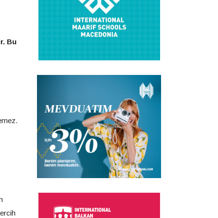
r. Bu
zemez.
n
ercih