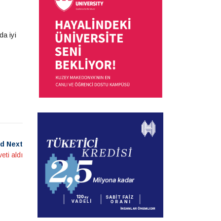
a iyi
d Next
eti aldı