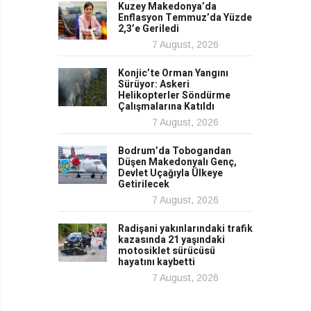
Kuzey Makedonya’da
Enflasyon Temmuz’da Yüzde
2,3’e Geriledi
7 August, 2026
Konjic’te Orman Yangını
Sürüyor: Askeri
Helikopterler Söndürme
Çalışmalarına Katıldı
7 August, 2026
Bodrum’da Tobogandan
Düşen Makedonyalı Genç,
Devlet Uçağıyla Ülkeye
Getirilecek
7 August, 2026
Radişani yakınlarındaki trafik
kazasında 21 yaşındaki
motosiklet sürücüsü
hayatını kaybetti
7 August, 2026