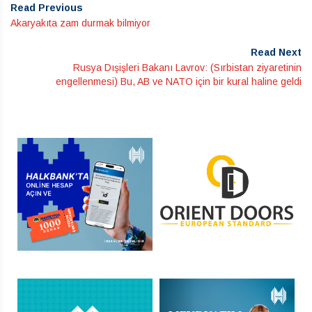
Read Previous
Akaryakıta zam durmak bilmiyor
Read Next
Rusya Dışişleri Bakanı Lavrov: (Sırbistan ziyaretinin
engellenmesi) Bu, AB ve NATO için bir kural haline geldi