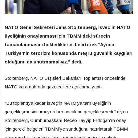
NATO Genel Sekreteri Jens Stoltenberg, İsveç’in NATO
üyeliğinin onaylanması için TBMM’deki sürecin
tamamlanmasını beklediklerini belirterek “Ayrıca
Türkiye’nin terörizm konusunda meşru güvenlik kaygıları
olduğunu da unutmamalıyız.” dedi.
Stoltenberg, NATO Dışişleri Bakanları Toplantısı öncesinde
NATO karargahında gazetecilere açıklama yaptı.
“Bu toplantıya kadar İsveç’in NATO’ya tam üyeliğinin
gerçekleşmesini umuyordum ancak bu gerçekleşmedi.” diyen
Stoltenberg, Cumhurbaşkanı Recep Tayyip Erdoğan’ın onay
için gerekli belgeleri TBMM’ye sunduğunu hatırlatarak TBMM
onayının bir an önce çıkmasını beklediklerini dile getirdi.