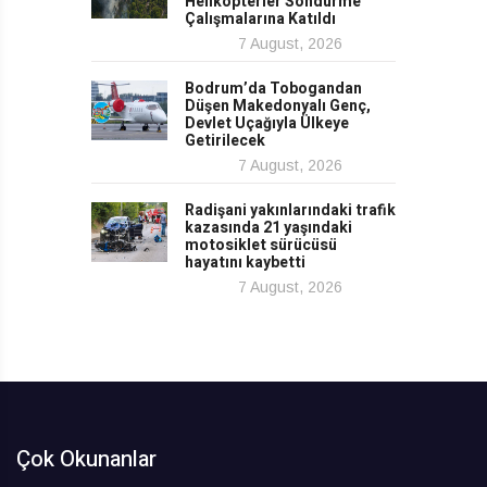
Helikopterler Söndürme
Çalışmalarına Katıldı
7 August, 2026
Bodrum’da Tobogandan
Düşen Makedonyalı Genç,
Devlet Uçağıyla Ülkeye
Getirilecek
7 August, 2026
Radişani yakınlarındaki trafik
kazasında 21 yaşındaki
motosiklet sürücüsü
hayatını kaybetti
7 August, 2026
Çok Okunanlar