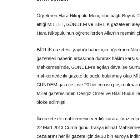
Öğretmen Hara Nikopulu Meriç iline bağlı Büyük D
ettiği MİLLET, GÜNDEM ve BİRLİK gazeteleri aleyh
Hara Nikopulu’nun öğrencilerden Allah’ın resmini çi
BİRLİK gazetesi, yaptığı haber için öğretmen Ni
gazeteleri haberin arkasında durarak hakim karşı
Mahkemesi’nde, GÜNDEM’e açılan dava ise Gümülc
mahkemede iki gazete de suçlu bulunmuş olup MİL
GÜNDEM gazetesi ise 20 bin eurosu peşin olmak üz
Millet gazetesinden Cengiz Ömer ve Bilal Budur 
bloke edilmişti.
İki gazete de mahkemenin verdiği karara itiraz edi
22 Mart 2013 Cuma günü Trakya istinaf Mahkemes
cezalarını her iki gazete için de 30 bin euroya ind