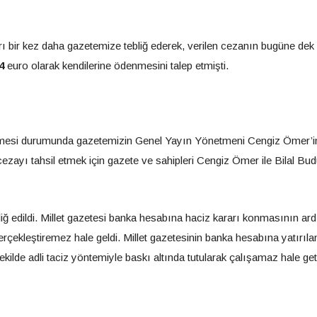
rı bir kez daha gazetemize tebliğ ederek, verilen cezanın bugüne dek f
4
euro olarak kendilerine ödenmesini talep etmişti.
mesi durumunda gazetemizin Genel Yayın Yönetmeni Cengiz Ömer’i
cezayı tahsil etmek için gazete ve sahipleri Cengiz Ömer ile Bilal Bud
iğ edildi. Millet gazetesi banka hesabına haciz kararı konmasının ar
rçekleştiremez hale geldi. Millet gazetesinin banka hesabına yatırıla
ekilde adli taciz yöntemiyle baskı altında tutularak çalışamaz hale get