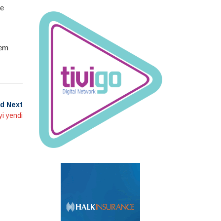
se
dem
d Next
yi yendi