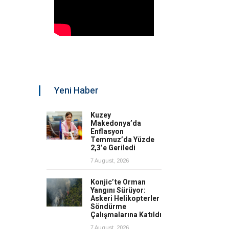
Yeni Haber
Kuzey
Makedonya’da
Enflasyon
Temmuz’da Yüzde
2,3’e Geriledi
7 August, 2026
Konjic’te Orman
Yangını Sürüyor:
Askeri Helikopterler
Söndürme
Çalışmalarına Katıldı
7 August, 2026