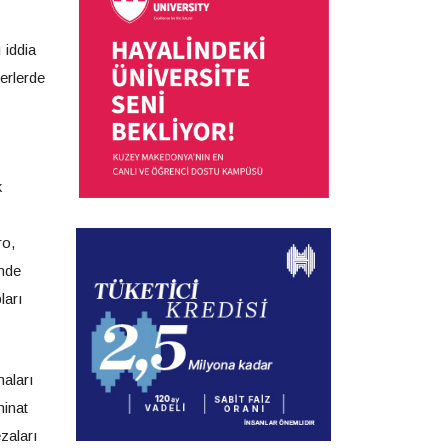
 iddia
erlerde
k
ro,
inde
ları
maları
inat
zaları