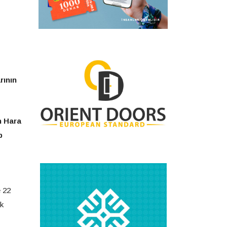
rının
n Hara
p
e 22
ek