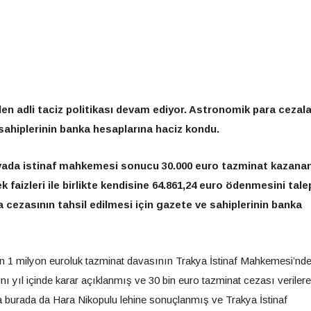
en adli taciz politikası devam ediyor. Astronomik para cezala
sahiplerinin banka hesaplarına haciz kondu.
avada istinaf mahkemesi sonucu 30.000 euro tazminat kazana
ek faizleri ile birlikte kendisine 64.861,24 euro ödenmesini tale
a cezasının tahsil edilmesi için gazete ve sahiplerinin banka
an 1 milyon euroluk tazminat davasının Trakya İstinaf Mahkemesi’nd
yıl içinde karar açıklanmış ve 30 bin euro tazminat cezası veriler
va burada da Hara Nikopulu lehine sonuçlanmış ve Trakya İstinaf