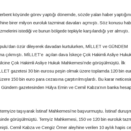
erbent köyünde görev yaptığı dönemde, sözde yalan haber yaptığını
ine birer milyon euroluk tazminat davaları açmıştı. Söz konusu hab
zmelerini istediği ve bunun bölgede tepkiyle karşılandığı yer almıştı.
kopulu’dan özür dileyerek davadan kurtulurken, MİLLET ve GÜNDEM
sına çıkmıştı. MİLLET’e açılan dava İskeçe Çok Hakimli Asliye Huku
ine Çok Hakimli Asliye Hukuk Mahkemesi’nde görüşülmüştü. İlk
LET gazetesi 30 bin eurosu peşin olmak üzere toplamda 120 bin eu
ere 150 bin euro para cezasına çarptırılmışlardı. Bu karar netices
ile Gündem gazetesinden Hülya Emin ve Cemil Kabza’nın banka hesap
p temyize taşıyarak İstinaf Mahkemesi’ne başvurmuştu. İstinaf duruş
inde görüşülmüştü. Temyiz Mahkemesi, 150 ve 120 bin euroluk tazm
irmişti. Cemil Kabza ve Cengiz Ömer aleyhine verilen 10 aylık hapis ce