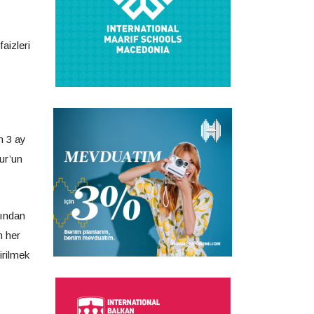
aizleri
n 3 ay
ur’un
dından
n her
irilmek