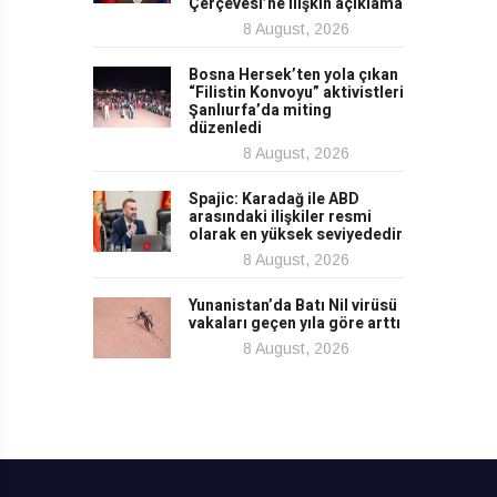
Çerçevesi’ne ilişkin açıklama
8 August, 2026
Bosna Hersek’ten yola çıkan
“Filistin Konvoyu” aktivistleri
Şanlıurfa’da miting
düzenledi
8 August, 2026
Spajic: Karadağ ile ABD
arasındaki ilişkiler resmi
olarak en yüksek seviyededir
8 August, 2026
Yunanistan’da Batı Nil virüsü
vakaları geçen yıla göre arttı
8 August, 2026