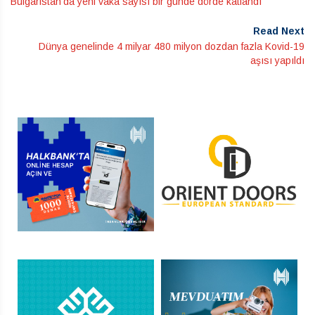
Bulgaristan’da yeni vaka sayısı bir günde dörde katlandı
Read Next
Dünya genelinde 4 milyar 480 milyon dozdan fazla Kovid-19
aşısı yapıldı