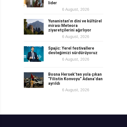
lider
6 August, 2026
Yunanistan’ın dini ve kültürel
mirası Meteora
ziyaretçilerini ağırlıyor
6 August, 2026
Spajic: Yerel festivallere
desteğimizi sürdürüyoruz
6 August, 2026
Bosna Hersek’ten yola çıkan
“Filistin Konvoyu” Adana’dan
ayrıldı
6 August, 2026