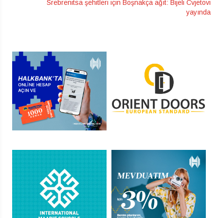
Srebrenitsa şehitleri için Boşnakça ağıt: Bijeli Cvjetovi
yayında