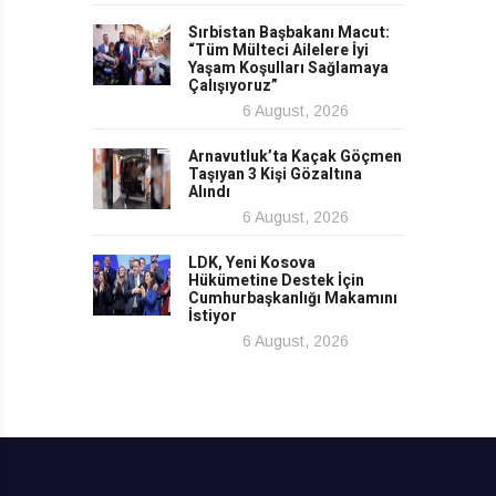
Sırbistan Başbakanı Macut:
“Tüm Mülteci Ailelere İyi
Yaşam Koşulları Sağlamaya
Çalışıyoruz”
6 August, 2026
Arnavutluk’ta Kaçak Göçmen
Taşıyan 3 Kişi Gözaltına
Alındı
6 August, 2026
LDK, Yeni Kosova
Hükümetine Destek İçin
Cumhurbaşkanlığı Makamını
İstiyor
6 August, 2026