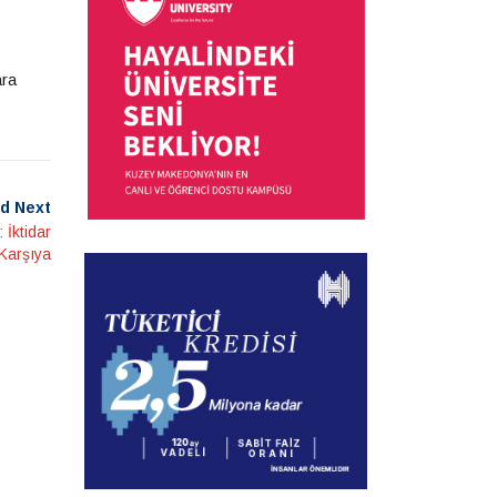
ara
d Next
 İktidar
 Karşıya