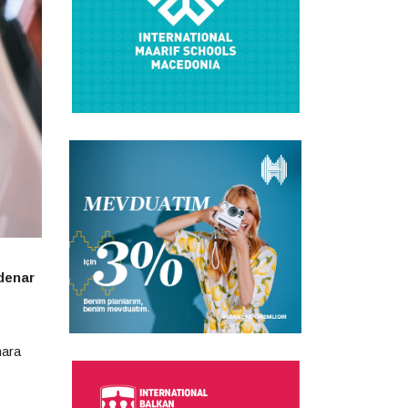
 denar
nara