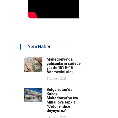
Yeni Haber
Makedonya’da
çalışanların sadece
yüzde 15’i K-15
ödemesini aldı
8 August, 2026
Bulgaristan’dan
Kuzey
Makedonya’ya İva
Mihailova tepkisi:
“Ciddi endişe
duyuyoruz”
8 August, 2026