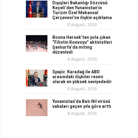
Dışişleri Bakanlığı Sözcüsü
Keçeli’den Yunanistan’ın
Turizm Özel Mekansal
Çerçevesi’ne ilişkin açıklama
8 August, 2026
Bosna Hersek’ten yola çıkan
“Filistin Konvoyu” aktivistleri
Şanlıurfa’da miting
düzenledi
8 August, 2026
Spajic: Karadağ ile ABD
arasındaki ilişkiler resmi
olarak en yüksek seviyededir
8 August, 2026
Yunanistan’da Batı Nil virüsü
vakaları geçen yıla göre arttı
8 August, 2026