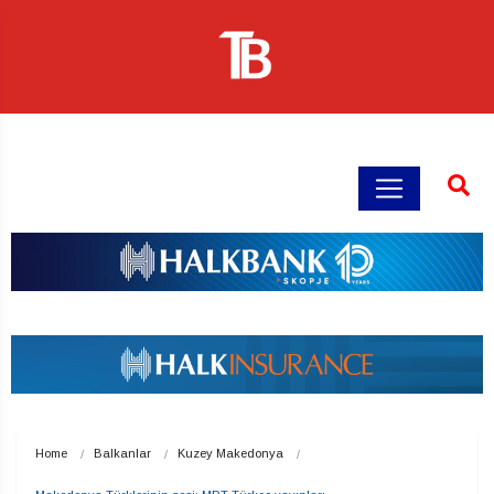
Home
Balkanlar
Kuzey Makedonya