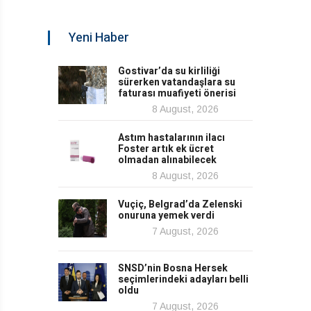
Yeni Haber
Gostivar’da su kirliliği
sürerken vatandaşlara su
faturası muafiyeti önerisi
8 August, 2026
Astım hastalarının ilacı
Foster artık ek ücret
olmadan alınabilecek
8 August, 2026
Vuçiç, Belgrad’da Zelenski
onuruna yemek verdi
7 August, 2026
SNSD’nin Bosna Hersek
seçimlerindeki adayları belli
oldu
7 August, 2026