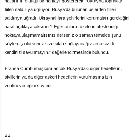
hatlarının olduğu bir haritayı göstererek, “Ukrayna toprakları
fiilen saldırıya uğruyor. Rusya’da bulunan üslerden fiilen
saldırıya uğradı. Ukraynalılara şehirlerini korumaları gerektiğini
nasıl açıklayacaksınız? Eğer onlara füzelerin ateşlendiği
noktaya ulaşmamalısınız derseniz o zaman temelde şunu
söylemiş olursunuz size silah sağlayacağız ama siz de
kendinizi savunmayın.” değerlendirmesinde bulundu.
Fransa Cumhurbaşkanı ancak Rusya’daki diğer hedeflerin,
sivillerin ya da diğer askeri hedeflerin vurulmasına izin
verilmeyeceğini söyledi.
AA