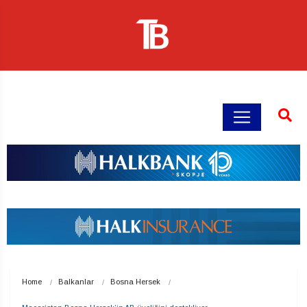
Home
Balkanlar
Bosna Hersek